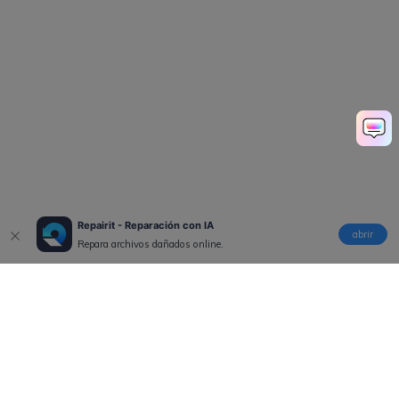
Repairit - Reparación con IA
abrir
Repara archivos dañados online.
Productos
Wondershare