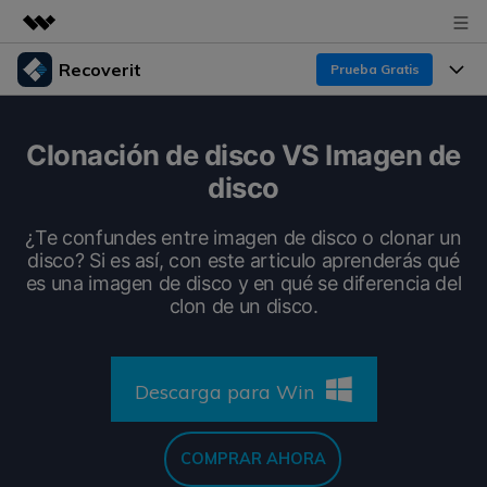
Recoverit
Prueba Gratis
Productos destacados
Creatividad digital con AIGC
Productos
Empresas
Clonación de disco VS Imagen de
Utilidades
disco
Resumen
Funciones
Recoverit para Windows
Quiénes somos
Soluciones
¿Te confundes entre imagen de disco o clonar un
Líder en recuperación para Windows
Recuperar de Unidades
disco? Si es así, con este articulo aprenderás qué
Recursos
Sala de prensa
es una imagen de disco y en qué se diferencia del
Pruébalo Gratis
Recuperar Medios Borrados
clon de un disco.
Por qué Recoverit
Tienda
Soluciones de Recuperación Exclusivas
Nuevo
Experto en Recuperación de Datos
Descarga para Win
Recoverit para Mac
Guía
Recuperar Documentos
Soporte
Recupera datos ilimitados del sistema Mac
Historias de Clientes
Escenarios de Pérdida de Datos
COMPRAR AHORA
Pruébalo Gratis
DESCARGAR
Sign In
Temas Destacados