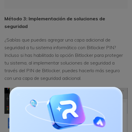
Método 3: Implementación de soluciones de
seguridad
¿Sabías que puedes agregar una capa adicional de
seguridad a tu sistema informático con Bitlocker PIN?
Incluso si has habilitado la opción Bitlocker para proteger
tu sistema, al implementar soluciones de seguridad a
través del PIN de Bitlocker, puedes hacerlo más seguro
con una capa de seguridad adicional.