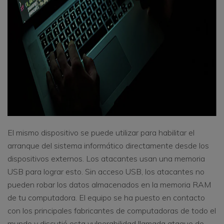
El mismo dispositivo se puede utilizar para habilitar el
arranque del sistema informático directamente desde los
dispositivos externos. Los atacantes usan una memoria
USB para lograr esto. Sin acceso USB, los atacantes no
pueden robar los datos almacenados en la memoria RAM
de tu computadora. El equipo se ha puesto en contacto
con los principales fabricantes de computadoras de todo el
mundo y discutió esta vulnerabilidad llamada ataque de