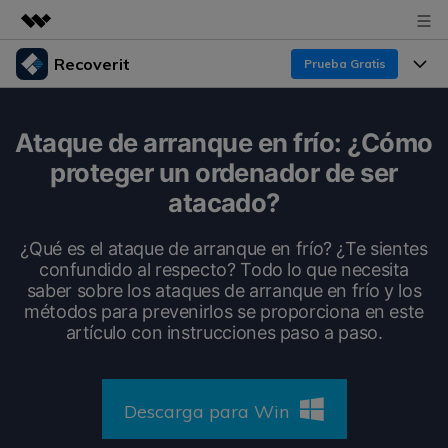
Recoverit
Prueba Gratis
Productos destacados
Creatividad digital con AIGC
Productos
Empresas
Ataque de arranque en frío: ¿Cómo
Utilidades
proteger un ordenador de ser
Resumen
Funciones
Recoverit para Windows
Quiénes somos
atacado?
Soluciones
Líder en recuperación para Windows
Recuperar de Unidades
Recursos
¿Qué es el ataque de arranque en frío? ¿Te sientes
Sala de prensa
Pruébalo Gratis
confundido al respecto? Todo lo que necesita
Recuperar Medios Borrados
saber sobre los ataques de arranque en frío y los
Por qué Recoverit
Tienda
métodos para prevenirlos se proporciona en este
Soluciones de Recuperación Exclusivas
Nuevo
artículo con instrucciones paso a paso.
Experto en Recuperación de Datos
Recoverit para Mac
Guía
Recuperar Documentos
Soporte
Recupera datos ilimitados del sistema Mac
Historias de Clientes
Descarga para Win
Escenarios de Pérdida de Datos
Pruébalo Gratis
DESCARGAR
Sign In
Temas Destacados