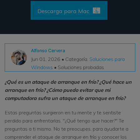
VER TODAS LAS FUNCIONES
Descarga para Mac
search
Recoverit Gratis
Recupera datos perdidos/eliminados gratis
Pruébalo Gratis
Alfonso Cervera
Jun 01, 2026 • Categoría:
Soluciones para
Windows
• Soluciones probadas
Otros Productos
¿Qué es un ataque de arranque en frío? ¿Qué hace un
Repairit - Reparar Datos
arranque en frío?
¿Cómo puedo evitar que mi
UBackit - Respaldar Datos
computadora sufra un ataque de arranque en frío?
Estas preguntas surgieron en tu mente y te sentiste
perdido para enfrentarlas. "¿Qué tengo que hacer?" Te
preguntas a ti mismo. No te preocupes, para ayudarte a
comprender el ataque de arranque en frío y conocer los