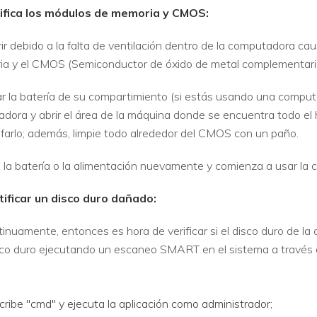
erifica los módulos de memoria y CMOS:
ir debido a la falta de ventilación dentro de la computadora ca
a y el CMOS (Semiconductor de óxido de metal complementari
r la batería de su compartimiento (si estás usando una computa
adora y abrir el área de la máquina donde se encuentra todo e
arlo; además, limpie todo alrededor del CMOS con un paño.
 la batería o la alimentación nuevamente y comienza a usar l
tificar un disco duro dañado:
ontinuamente, entonces es hora de verificar si el disco duro de 
isco duro ejecutando un escaneo SMART en el sistema a través de
ribe "cmd" y ejecuta la aplicación como administrador;