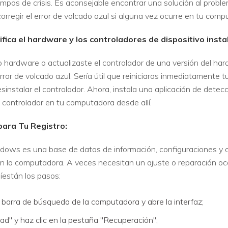
empos de crisis. Es aconsejable encontrar una solución al probl
orregir el error de volcado azul si alguna vez ocurre en tu comp
rifica el hardware y los controladores de dispositivo ins
 hardware o actualizaste el controlador de una versión del hard
ror de volcado azul. Sería útil que reiniciaras inmediatamente t
sinstalar el controlador. Ahora, instala una aplicación de dete
l controlador en tu computadora desde allí.
para Tu Registro:
ndows es una base de datos de información, configuraciones y 
en la computadora. A veces necesitan un ajuste o reparación o
íestán los pasos:
a barra de búsqueda de la computadora y abre la interfaz;
ad" y haz clic en la pestaña "Recuperación";