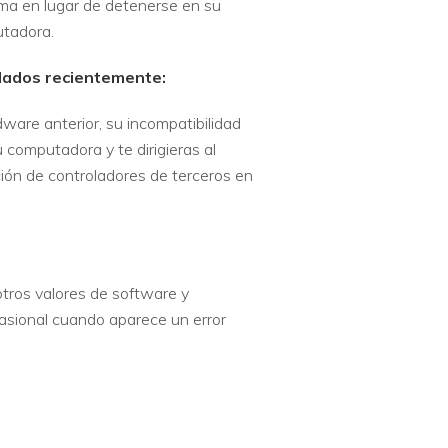
ema en lugar de detenerse en su
utadora.
talados recientemente:
ware anterior, su incompatibilidad
u computadora y te dirigieras al
cción de controladores de terceros en
otros valores de software y
casional cuando aparece un error