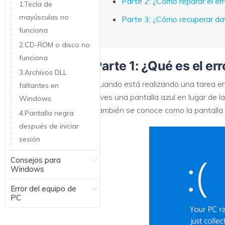
Parte 2: ¿Cómo reparar el er
1.Tecla de
mayúsculas no
Parte 3: ¿Cómo recuperar dat
funciona
2.CD-ROM o disco no
funciona
Parte 1: ¿Qué es el er
3.Archivos DLL
Cuando está realizando una tarea en
faltantes en
y ves una pantalla azul en lugar de l
Windows
También se conoce como la pantalla
4.Pantalla negra
después de iniciar
sesión
Consejos para
Windows
Error del equipo de
PC