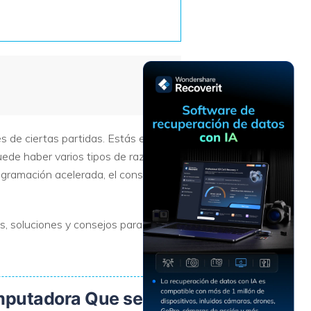
Recuperar
Escenarios de Pérdida
Documentos
de Datos
Recuperar
Recuperar
Recuperar
Recuperar
Excel
Word
Sistema
Datos
Windows
Borrados
Recuperar
Recuperar
ZIP
PPT
Recuperar
Recuperar
Datos
Post-Reset
 de ciertas partidas. Estás en el
Recuperar
Recuperar
Formateados
uede haber varios tipos de razones
Email
PDF
Recuperar
ogramación acelerada, el consumo de
Recuperar
Disco RAW
Disco Dañado
s, soluciones y consejos para
Recuperar
datos en
RAID
Nuevo
omputadora Que se