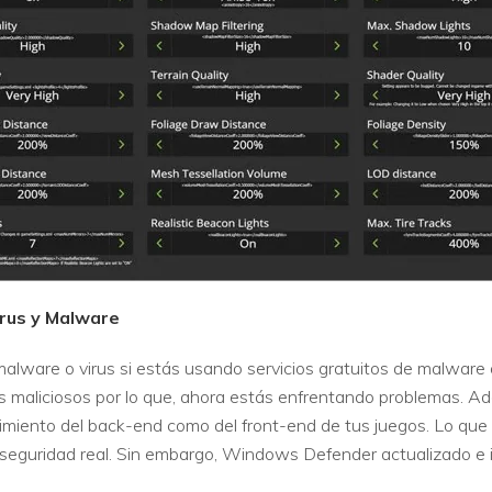
irus y Malware
malware o virus si estás usando servicios gratuitos de malware 
vos maliciosos por lo que, ahora estás enfrentando problemas. 
imiento del back-end como del front-end de tus juegos. Lo que p
 seguridad real. Sin embargo, Windows Defender actualizado e