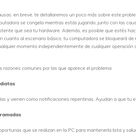
usas, en breve, te detallaremos un poco más sobre este proble
VER TODAS LAS FUNCIONES
utadora se congela mientras estás jugando, junto con las caus
potente que sea tu hardware. Además, es posible que estés ha
En cuanto al escenario básico, tu computadora se bloqueará de
 cualquier momento independientemente de cualquier operación 
as razones comunes por las que aparece el problema:
diatas
as y vienen como notificaciones repentinas. Ayudan a que tu e
gramadas
ortunas que se realizan en la PC para mantenerla lista y saluda