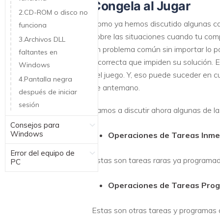
Congela al Jugar
2.CD-ROM o disco no
Como ya hemos discutido algunas ca
funciona
sobre las situaciones cuando tu comp
3.Archivos DLL
un problema común sin importar lo 
faltantes en
incorrecta que impiden su solución. 
Windows
del juego. Y, eso puede suceder en
4.Pantalla negra
de antemano.
después de iniciar
sesión
Vamos a discutir ahora algunas de l
Consejos para
Windows
Operaciones de Tareas Inme
Error del equipo de
Estas son tareas raras ya programad
PC
Operaciones de Tareas Pro
Estas son otras tareas y programas op