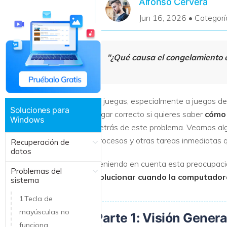
Alfonso Cervera
Recuperar Datos de Linux
Jun 16, 2026 • Categorí
Recuperar Datos de NAS
"¿Qué causa el congelamiento e
Si juegas, especialmente a juegos de
Soluciones para
lugar correcto si quieres saber
cómo 
Windows
detrás de este problema. Veamos alg
procesos y otras tareas inmediatas 
Recuperación de
datos
Teniendo en cuenta esta preocupació
Problemas del
solucionar cuando la computadora
sistema
1.Tecla de
mayúsculas no
Parte 1: Visión Gener
funciona