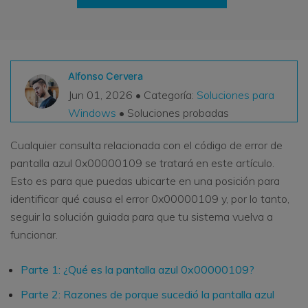
VER TODAS LAS FUNCIONES
search
Recoverit Gratis
Recupera datos perdidos/eliminados gratis
Alfonso Cervera
Jun 01, 2026 • Categoría:
Soluciones para
Pruébalo Gratis
Windows
• Soluciones probadas
Cualquier consulta relacionada con el código de error de
pantalla azul 0x00000109 se tratará en este artículo.
Otros Productos
Esto es para que puedas ubicarte en una posición para
Repairit - Reparar Datos
identificar qué causa el error 0x00000109 y, por lo tanto,
UBackit - Respaldar Datos
seguir la solución guiada para que tu sistema vuelva a
funcionar.
Parte 1: ¿Qué es la pantalla azul 0x00000109?
Parte 2: Razones de porque sucedió la pantalla azul