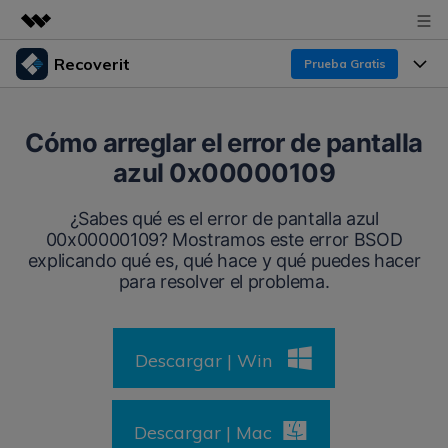
Recoverit
Prueba Gratis
Productos destacados
Creatividad digital con AIGC
Productos
Empresas
Cómo arreglar el error de pantalla
Utilidades
azul 0x00000109
Resumen
Funciones
Recoverit para Windows
Quiénes somos
Soluciones
¿Sabes qué es el error de pantalla azul
Líder en recuperación para Windows
Recuperar de Unidades
00x00000109? Mostramos este error BSOD
Recursos
Sala de prensa
explicando qué es, qué hace y qué puedes hacer
Pruébalo Gratis
Recuperar Medios Borrados
para resolver el problema.
Por qué Recoverit
Tienda
Soluciones de Recuperación Exclusivas
Nuevo
Experto en Recuperación de Datos
Descargar | Win
Recoverit para Mac
Guía
Recuperar Documentos
Soporte
Recupera datos ilimitados del sistema Mac
Historias de Clientes
Escenarios de Pérdida de Datos
Descargar | Mac
Pruébalo Gratis
DESCARGAR
Sign In
Temas Destacados