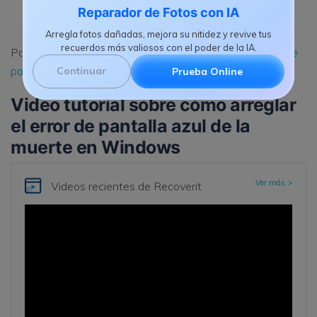
Reparador de Fotos con IA
Arregla fotos dañadas, mejora su nitidez y revive tus
recuerdos más valiosos con el poder de la IA.
Por cierto, también puedes aprender a
arreglar el error de
pantalla azul de la muerte 0x00000116r
.
Continuar
Prueba Online
Video tutorial sobre cómo arreglar
el error de pantalla azul de la
muerte en Windows
Ver más >
Videos recientes
de Recoverit