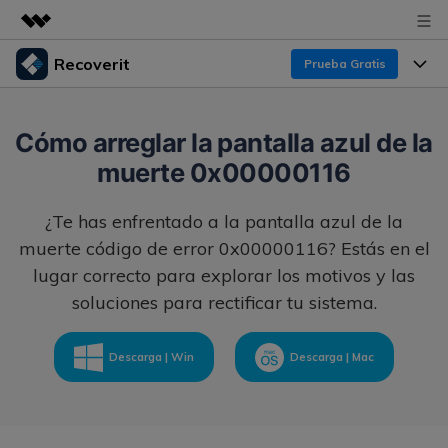
Recoverit
Prueba Gratis
Productos destacados
Creatividad digital con AIGC
Productos
Empresas
Cómo arreglar la pantalla azul de la
Utilidades
muerte 0x00000116
Resumen
Funciones
Recoverit para Windows
Quiénes somos
Soluciones
¿Te has enfrentado a la pantalla azul de la
Líder en recuperación para Windows
Recuperar de Unidades
Recursos
muerte código de error 0x00000116? Estás en el
Sala de prensa
Pruébalo Gratis
Recuperar Medios Borrados
lugar correcto para explorar los motivos y las
soluciones para rectificar tu sistema.
Por qué Recoverit
Tienda
Soluciones de Recuperación Exclusivas
Nuevo
Experto en Recuperación de Datos
Recoverit para Mac
Descarga | Win
Descarga | Mac
Guía
Recuperar Documentos
Soporte
Recupera datos ilimitados del sistema Mac
Historias de Clientes
Escenarios de Pérdida de Datos
Pruébalo Gratis
DESCARGAR
Sign In
Temas Destacados