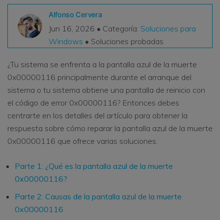
VER TODAS LAS FUNCIONES
Alfonso Cervera
Jun 16, 2026 • Categoría:
Soluciones para
search
Recoverit Gratis
Windows
• Soluciones probadas
Recupera datos perdidos/eliminados gratis
¿Tu sistema se enfrenta a la pantalla azul de la muerte
Pruébalo Gratis
0x00000116 principalmente durante el arranque del
sistema o tu sistema obtiene una pantalla de reinicio con
el código de error 0x00000116? Entonces debes
centrarte en los detalles del artículo para obtener la
Otros Productos
respuesta sobre cómo reparar la pantalla azul de la muerte
Repairit - Reparar Datos
0x00000116 que ofrece varias soluciones.
UBackit - Respaldar Datos
Parte 1: ¿Qué es la pantalla azul de la muerte
0x00000116?
Parte 2: Causas de la pantalla azul de la muerte
0x00000116