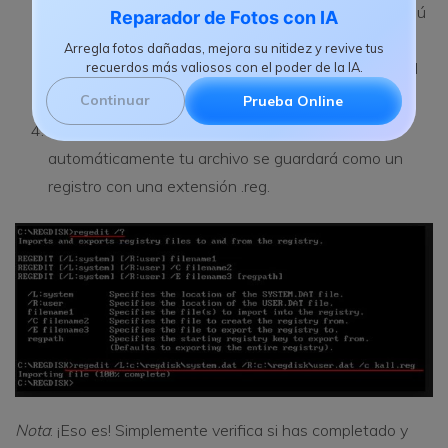
directa o indirectamente. Selecciónalo y elige el menú
Reparador de Fotos con IA
archivo, allí, selecciona la opción de exportación y
Arregla fotos dañadas, mejora su nitidez y revive tus
guarda todo el proceso como copia de seguridad del
recuerdos más valiosos con el poder de la IA.
sistema operativo Windows.
Continuar
Prueba Online
Allí verás el botón Guardar, solo tócalo y
automáticamente tu archivo se guardará como un
registro con una extensión .reg.
Nota
: ¡Eso es! Simplemente verifica si has completado y