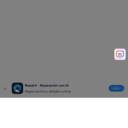
Repairit - Reparación con IA
abrir
Repara archivos dañados online.
Productos
Wondershare