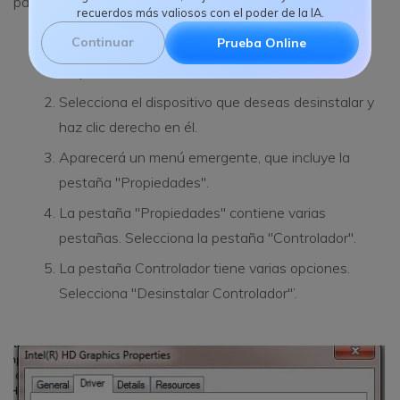
pasos.
recuerdos más valiosos con el poder de la IA.
Continuar
Prueba Online
Ve al Panel de Control y ve al Administrador de
Dispositivos.
Selecciona el dispositivo que deseas desinstalar y
haz clic derecho en él.
Aparecerá un menú emergente, que incluye la
pestaña "Propiedades".
La pestaña "Propiedades" contiene varias
pestañas. Selecciona la pestaña "Controlador".
La pestaña Controlador tiene varias opciones.
Selecciona "Desinstalar Controlador"’.