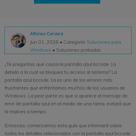
VER TODAS LAS FUNCIONES
search
Recoverit Gratis
Recupera datos perdidos/eliminados gratis
Alfonso Cervera
Jun 01, 2026 • Categoría:
Soluciones para
Pruébalo Gratis
Windows
• Soluciones probadas
¿Te preguntas qué causa la pantalla azul bccode 1a
debido a la cual se bloquea tu acceso al sistema? La
Otros Productos
pantalla azul bccode 1a es uno de los errores más
Repairit - Reparar Datos
frustrantes que enfrentamos muchos de los usuarios de
UBackit - Respaldar Datos
Windows. La peor parte es que si aparece el mensaje de
error de pantalla azul en el medio de una tarea, evitará que
la realices a tiempo.
Entonces, comencemos esta guía que informará sobre
todos los detalles relacionados con la pantalla azul bccode