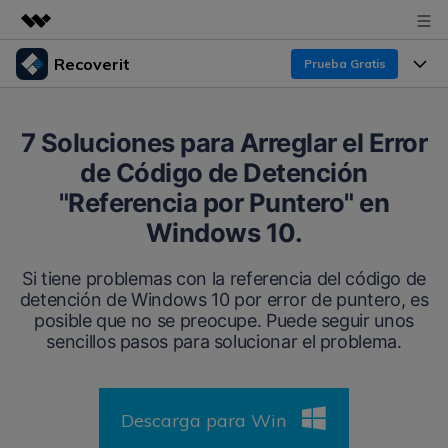
Recoverit
Prueba Gratis
Productos destacados
Creatividad digital con AIGC
Productos
Empresas
7 Soluciones para Arreglar el Error
Utilidades
de Código de Detención
Resumen
Funciones
Recoverit para Windows
Quiénes somos
"Referencia por Puntero" en
Soluciones
Líder en recuperación para Windows
Recuperar de Unidades
Windows 10.
Recursos
Sala de prensa
Pruébalo Gratis
Recuperar Medios Borrados
Si tiene problemas con la referencia del código de
detención de Windows 10 por error de puntero, es
Por qué Recoverit
Tienda
Soluciones de Recuperación Exclusivas
posible que no se preocupe. Puede seguir unos
Nuevo
sencillos pasos para solucionar el problema.
Experto en Recuperación de Datos
Recoverit para Mac
Guía
Recuperar Documentos
Soporte
Recupera datos ilimitados del sistema Mac
Historias de Clientes
Escenarios de Pérdida de Datos
Descarga para Win
Pruébalo Gratis
DESCARGAR
Sign In
Temas Destacados