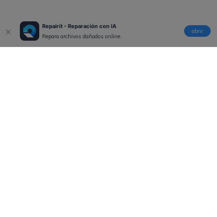
Repairit - Reparación con IA
abrir
Repara archivos dañados online.
Productos
Wondershare
Explorar IA
Centro de soporte