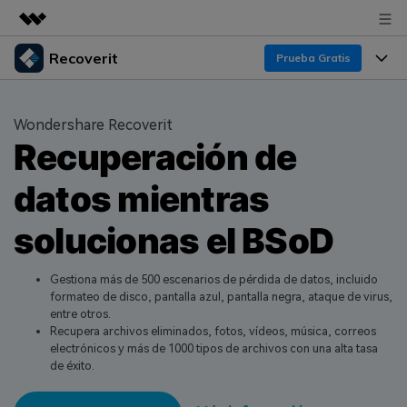
Recoverit
Productos destacados
Prueba Gratis
Creatividad digital con AIGC
Productos
Empresas
Utilidades
Wondershare Recoverit
Resumen
Recuperación de
Funciones
Quiénes somos
Soluciones
Recoverit para Windows
datos mientras
Recuperar de Unidades
Recursos
Sala de prensa
Líder en recuperación para Windows
solucionas el BSoD
Recuperar Medios Borrados
Pruébalo Gratis
Tienda
Por qué Recoverit
Soluciones de Recuperación Exclusivas
Nuevo
Gestiona más de 500 escenarios de pérdida de datos, incluido
Experto en Recuperación de Datos
Soporte
Guía
formateo de disco, pantalla azul, pantalla negra, ataque de virus,
entre otros.
Recuperar Documentos
Recoverit para Mac
Historias de Clientes
Recupera archivos eliminados, fotos, vídeos, música, correos
DESCARGAR
Sign In
Recupera datos ilimitados del sistema Mac
electrónicos y más de 1000 tipos de archivos con una alta tasa
Escenarios de Pérdida de Datos
de éxito.
Temas Destacados
Pruébalo Gratis