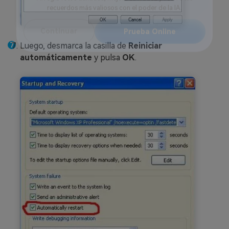
Reparador de Fotos con IA
Arregla fotos dañadas, mejora su nitidez y revive tus
recuerdos más valiosos con el poder de la IA.
Luego, desmarca la casilla de
Reiniciar
Continuar
Prueba Online
automáticamente
y pulsa
OK
.