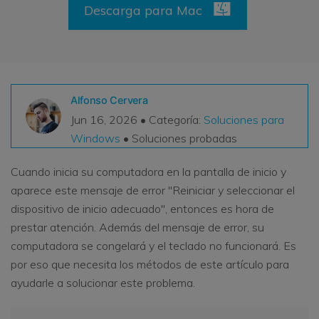
Descarga para Mac
VER TODAS LAS FUNCIONES
search
Recoverit Gratis
Recupera datos perdidos/eliminados gratis
Alfonso Cervera
Pruébalo Gratis
Jun 16, 2026 • Categoría:
Soluciones para
Windows
• Soluciones probadas
Cuando inicia su computadora en la pantalla de inicio y
Otros Productos
aparece este mensaje de error "Reiniciar y seleccionar el
Repairit - Reparar Datos
dispositivo de inicio adecuado", entonces es hora de
UBackit - Respaldar Datos
prestar atención. Además del mensaje de error, su
computadora se congelará y el teclado no funcionará. Es
por eso que necesita los métodos de este artículo para
ayudarle a solucionar este problema.