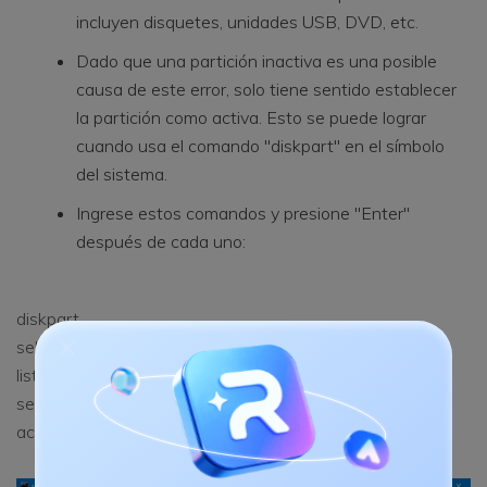
incluyen disquetes, unidades USB, DVD, etc.
Dado que una partición inactiva es una posible
causa de este error, solo tiene sentido establecer
la partición como activa. Esto se puede lograr
cuando usa el comando "diskpart" en el símbolo
del sistema.
Ingrese estos comandos y presione "Enter"
después de cada uno:
diskpart
select disk 0
list partition
select partition 1
active