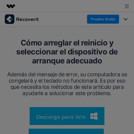
Recoverit
Prueba Gratis
Productos destacados
Creatividad digital con AIGC
Productos
Empresas
Cómo arreglar el reinicio y
Utilidades
seleccionar el dispositivo de
Resumen
Funciones
Recoverit para Windows
Quiénes somos
arranque adecuado
Soluciones
Líder en recuperación para Windows
Recuperar de Unidades
Recursos
Además del mensaje de error, su computadora se
Sala de prensa
Pruébalo Gratis
congelará y el teclado no funcionará. Es por eso
Recuperar Medios Borrados
que necesita los métodos de este artículo para
Por qué Recoverit
Tienda
ayudarle a solucionar este problema.
Soluciones de Recuperación Exclusivas
Nuevo
Experto en Recuperación de Datos
Recoverit para Mac
Guía
Recuperar Documentos
Soporte
Descarga para Win
Recupera datos ilimitados del sistema Mac
Historias de Clientes
Escenarios de Pérdida de Datos
Pruébalo Gratis
DESCARGAR
Sign In
Temas Destacados