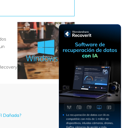
Recuperar
Escenarios de Pérdida
Documentos
de Datos
Recuperar
Recuperar
Recuperar
Recuperar
Excel
Word
Sistema
Datos
Windows
Borrados
 dos
Recuperar
Recuperar
 un
ZIP
PPT
Recuperar
Recuperar
Datos
Post-Reset
Recuperar
Recuperar
Formateados
 Recovery
Email
PDF
Recuperar
Recuperar
Disco RAW
Disco Dañado
Recuperar
datos en
RAID
Nuevo
FI Dañada?