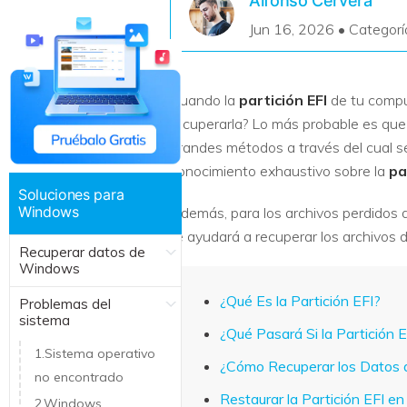
Alfonso Cervera
Recuperar Datos de Linux
Jun 16, 2026 • Categorí
Recuperar Datos de NAS
Cuando la
partición EFI
de tu compu
recuperarla? Lo más probable es que 
grandes métodos a través del cual se
conocimiento exhaustivo sobre la
pa
Soluciones para
Windows
Además, para los archivos perdidos 
te ayudará a recuperar los archivos d
Recuperar datos de
Windows
¿Qué Es la Partición EFI?
Problemas del
sistema
¿Qué Pasará Si la Partición 
1.Sistema operativo
¿Cómo Recuperar los Datos 
no encontrado
Restaurar la Partición EFI 
2.Windows