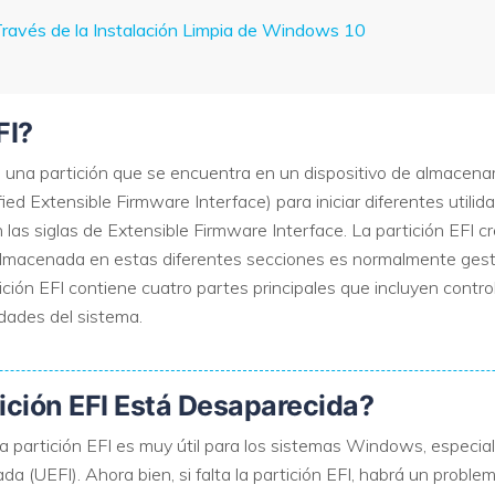
 Través de la Instalación Limpia de Windows 10
VER TODAS LAS FUNCIONES
FI?
es una partición que se encuentra en un dispositivo de almacen
fied Extensible Firmware Interface) para iniciar diferentes utili
 las siglas de Extensible Firmware Interface. La partición EFI c
almacenada en estas diferentes secciones es normalmente gest
ión EFI contiene cuatro partes principales que incluyen control
idades del sistema.
tición EFI Está Desaparecida?
partición EFI es muy útil para los sistemas Windows, especialm
a (UEFI). Ahora bien, si falta la partición EFI, habrá un proble