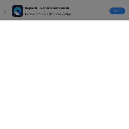
Repairit - Reparación con IA
abrir
Repara archivos dañados online.
Productos
Wondershare
Explorar IA
Centro de soporte