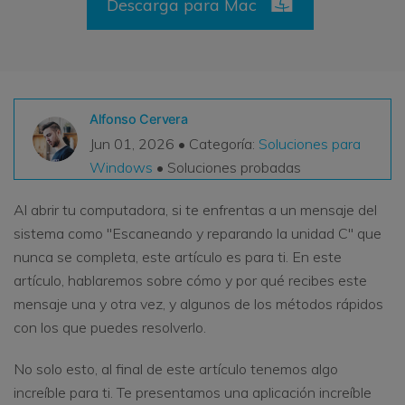
Descarga para Mac
VER TODAS LAS FUNCIONES
search
Recoverit Gratis
Recupera datos perdidos/eliminados gratis
Alfonso Cervera
Pruébalo Gratis
Jun 01, 2026 • Categoría:
Soluciones para
Windows
• Soluciones probadas
Al abrir tu computadora, si te enfrentas a un mensaje del
Otros Productos
sistema como "Escaneando y reparando la unidad C" que
nunca se completa, este artículo es para ti. En este
Repairit - Reparar Datos
artículo, hablaremos sobre cómo y por qué recibes este
UBackit - Respaldar Datos
mensaje una y otra vez, y algunos de los métodos rápidos
con los que puedes resolverlo.
No solo esto, al final de este artículo tenemos algo
increíble para ti. Te presentamos una aplicación increíble