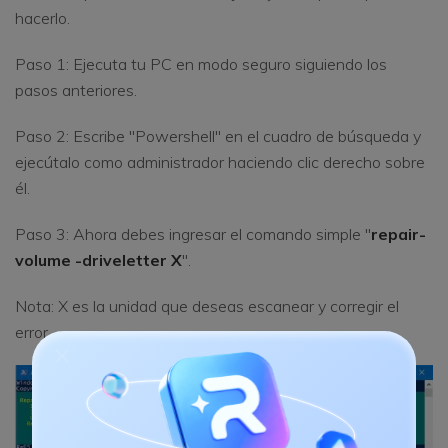
hacerlo.
Paso 1: Ejecuta tu PC en modo seguro siguiendo los
pasos anteriores.
Paso 2: Escribe "Powershell" en el cuadro de búsqueda y
ejecútalo como administrador haciendo clic derecho sobre
él.
Paso 3: Ahora debes ingresar el comando simple "
repair-
volume -driveletter X
".
Nota: X es la unidad que deseas escanear y corregir el
error.