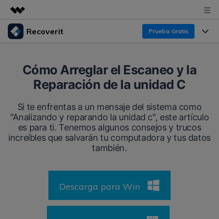
Recoverit
Prueba Gratis
Productos destacados
Creatividad digital con AIGC
Productos
Empresas
Cómo Arreglar el Escaneo y la
Utilidades
Reparación de la unidad C
Resumen
Funciones
Recoverit para Windows
Quiénes somos
Soluciones
Si te enfrentas a un mensaje del sistema como
Líder en recuperación para Windows
Recuperar de Unidades
"Analizando y reparando la unidad c", este artículo
Recursos
Sala de prensa
es para ti. Tenemos algunos consejos y trucos
Pruébalo Gratis
Recuperar Medios Borrados
increíbles que salvarán tu computadora y tus datos
Por qué Recoverit
también.
Tienda
Soluciones de Recuperación Exclusivas
Nuevo
Experto en Recuperación de Datos
Recoverit para Mac
Guía
Recuperar Documentos
Soporte
Descarga para Win
Recupera datos ilimitados del sistema Mac
Historias de Clientes
Escenarios de Pérdida de Datos
Pruébalo Gratis
DESCARGAR
Sign In
Temas Destacados