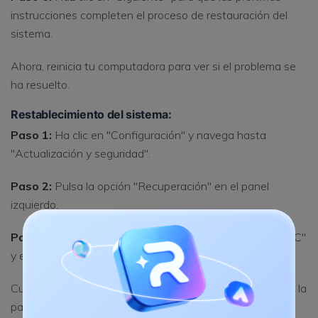
instrucciones completen el proceso de restauración del
sistema.
Ahora, reinicia tu computadora para ver si el problema se
ha resuelto.
Restablecimiento del sistema:
Paso 1:
Ha clic en "Configuración" y navega hasta
"Actualización y seguridad".
Paso 2:
Pulsa la opción "Recuperación" en el panel
izquierdo.
Paso 3:
Ahora, pulsa en "Iniciar" en "Restablecer esta PC"
y elige conservar tus archivos.
Cuando el proceso se complete, comprueba si el error de la
pantalla azul persiste o no.