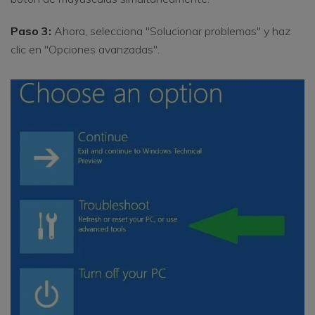
Paso 3:
Ahora, selecciona "Solucionar problemas" y haz
clic en "Opciones avanzadas".