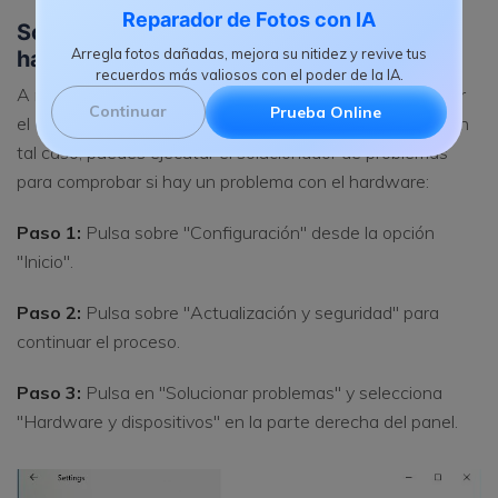
Reparador de Fotos con IA
Solución 5. Ejecutar el diagnóstico de
Arregla fotos dañadas, mejora su nitidez y revive tus
hardware
recuerdos más valiosos con el poder de la IA.
A menudo, un fallo de hardware también puede provocar
Continuar
Prueba Online
el error de código de detención irql_not_less_or_equal. En
tal caso, puedes ejecutar el solucionador de problemas
para comprobar si hay un problema con el hardware:
Paso 1:
Pulsa sobre "Configuración" desde la opción
"Inicio".
Paso 2:
Pulsa sobre "Actualización y seguridad" para
continuar el proceso.
Paso 3:
Pulsa en "Solucionar problemas" y selecciona
"Hardware y dispositivos" en la parte derecha del panel.