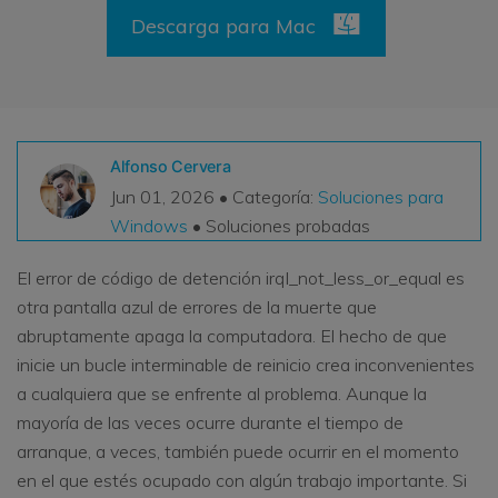
Descarga para Mac
VER TODAS LAS FUNCIONES
search
Recoverit Gratis
Recupera datos perdidos/eliminados gratis
Alfonso Cervera
Pruébalo Gratis
Jun 01, 2026 • Categoría:
Soluciones para
Windows
• Soluciones probadas
Otros Productos
El error de código de detención irql_not_less_or_equal es
otra pantalla azul de errores de la muerte que
Repairit - Reparar Datos
abruptamente apaga la computadora. El hecho de que
UBackit - Respaldar Datos
inicie un bucle interminable de reinicio crea inconvenientes
a cualquiera que se enfrente al problema. Aunque la
mayoría de las veces ocurre durante el tiempo de
arranque, a veces, también puede ocurrir en el momento
en el que estés ocupado con algún trabajo importante. Si