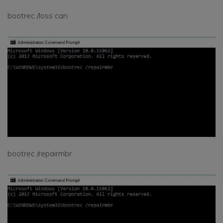
bootrec /loss can
bootrec /repairmbr