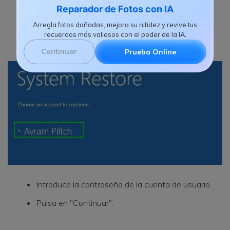
"Reparación de inicio".
Reparador de Fotos con IA
Arregla fotos dañadas, mejora su nitidez y revive tus
Elige tu cuenta de usuario.
recuerdos más valiosos con el poder de la IA.
Continuar
Prueba Online
Introduce la contraseña de la cuenta de usuario.
Pulsa en "Continuar".