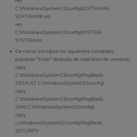
ren
C:\Windows\System32\config\SOFTWARE
SOFTWARE.old
ren
C:\Windows\System32\config\SYSTEM
SYSTEM.old
De nuevo, introduce los siguientes comandos,
pulsando "Enter" después de cada línea de comando
copy
C:\Windows\System32\config\RegBack\
DEFAULT C:\Windows\System32\config\
copy
C:\Windows\System32\config\RegBack\
SAM C:\Windows\System32\config\
copy
c:\Windows\System32\config\RegBack\
SECURITY