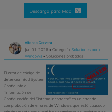
VER TODAS LAS FUNCIONES
Descarga para Mac
search
Recoverit Gratis
Recupera datos perdidos/eliminados gratis
Pruébalo Gratis
Alfonso Cervera
Jun 01, 2026 • Categoría:
Soluciones para
Windows
• Soluciones probadas
Otros Productos
Repairit - Reparar Datos
El error de código de
UBackit - Respaldar Datos
detención Bad System
Config Info o
"Información de
Configuración del Sistema Incorrecta" es un error de
comprobación de errores de Windows que está causado
principalmente por el mal funcionamiento del registro o de