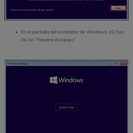
En la pantalla del instalador de Windows 10, haz
clic en "Reparar el equipo".