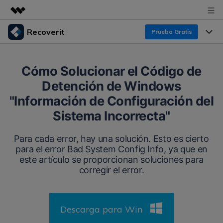
Recoverit
Prueba Gratis
Productos destacados
Creatividad digital con AIGC
Productos
Empresas
Cómo Solucionar el Código de
Utilidades
Detención de Windows
Resumen
Funciones
Recoverit para Windows
Quiénes somos
"Información de Configuración del
Soluciones
Líder en recuperación para Windows
Recuperar de Unidades
Sistema Incorrecta"
Recursos
Sala de prensa
Pruébalo Gratis
Recuperar Medios Borrados
Para cada error, hay una solución. Esto es cierto
para el error Bad System Config Info, ya que en
Por qué Recoverit
Tienda
Soluciones de Recuperación Exclusivas
este artículo se proporcionan soluciones para
Nuevo
corregir el error.
Experto en Recuperación de Datos
Recoverit para Mac
Guía
Recuperar Documentos
Soporte
Recupera datos ilimitados del sistema Mac
Historias de Clientes
Escenarios de Pérdida de Datos
Descarga para Win
Pruébalo Gratis
DESCARGAR
Sign In
Temas Destacados