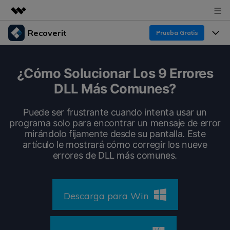
Recoverit
Prueba Gratis
Productos destacados
Creatividad digital con AIGC
Productos
Empresas
¿Cómo Solucionar Los 9 Errores
Utilidades
DLL Más Comunes?
Resumen
Funciones
Recoverit para Windows
Quiénes somos
Soluciones
Puede ser frustrante cuando intenta usar un
Líder en recuperación para Windows
Recuperar de Unidades
programa solo para encontrar un mensaje de error
Recursos
Sala de prensa
mirándolo fijamente desde su pantalla. Este
Pruébalo Gratis
Recuperar Medios Borrados
artículo le mostrará cómo corregir los nueve
Por qué Recoverit
errores de DLL más comunes.
Tienda
Soluciones de Recuperación Exclusivas
Nuevo
Experto en Recuperación de Datos
Recoverit para Mac
Guía
Recuperar Documentos
Soporte
Descarga para Win
Recupera datos ilimitados del sistema Mac
Historias de Clientes
Escenarios de Pérdida de Datos
Pruébalo Gratis
DESCARGAR
Sign In
Temas Destacados