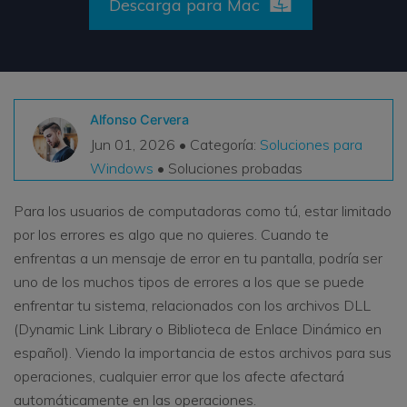
Descarga para Mac
VER TODAS LAS FUNCIONES
search
Recoverit Gratis
Recupera datos perdidos/eliminados gratis
Alfonso Cervera
Pruébalo Gratis
Jun 01, 2026 • Categoría:
Soluciones para
Windows
• Soluciones probadas
Para los usuarios de computadoras como tú, estar limitado
Otros Productos
por los errores es algo que no quieres. Cuando te
enfrentas a un mensaje de error en tu pantalla, podría ser
Repairit - Reparar Datos
uno de los muchos tipos de errores a los que se puede
UBackit - Respaldar Datos
enfrentar tu sistema, relacionados con los archivos DLL
(Dynamic Link Library o Biblioteca de Enlace Dinámico en
español). Viendo la importancia de estos archivos para sus
operaciones, cualquier error que los afecte afectará
automáticamente en las operaciones.