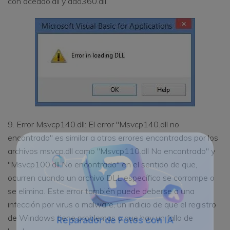
con acedao.dll y dao360.dll.
9. Error Msvcp140.dll: El error "Msvcp140.dll no
encontrado" es similar a otros errores encontrados por los
archivos msvcp.dll como "Msvcp110.dll No encontrado" y
"Msvcp100.dll No encontrado" en el sentido de que,
ocurren cuando un archivo DLL específico se corrompe o
se elimina. Este error también puede deberse a una
infección por virus o malware, un indicio de que el registro
de Windows tiene problemas o que hay un fallo de