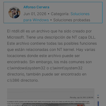
VER TODAS LAS FUNCIONES
Alfonso Cervera
Jun 01, 2026 • Categoría:
Soluciones
search
Recoverit Gratis
para Windows
• Soluciones probadas
Recupera datos perdidos/eliminados gratis
El ntdll.dll es un archivo que ha sido creado por
Pruébalo Gratis
Microsoft. Tiene una descripción de NT capa DLL.
Este archivo contiene todas las posibles funciones
que están relacionadas con NT kernel. Hay varias
locaciones donde este archivo puede ser
Otros Productos
encontrado. Sin embargo, los más comunes son
Repairit - Reparar Datos
c:\windows\system32 o c:\winnt\system32
directorio, también puede ser encontrado en
UBackit - Respaldar Datos
c:\i386 directorio.