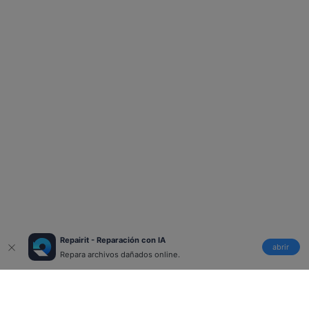
Repairit - Reparación con IA
abrir
Repara archivos dañados online.
Productos