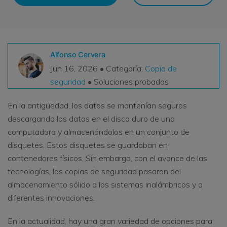
VER TODAS LAS FUNCIONES
search
Recoverit Gratis
Alfonso Cervera
Recupera datos perdidos/eliminados gratis
Jun 16, 2026 • Categoría:
Copia de
Pruébalo Gratis
seguridad
• Soluciones probadas
En la antigüedad, los datos se mantenían seguros
descargando los datos en el disco duro de una
Otros Productos
computadora y almacenándolos en un conjunto de
Repairit - Reparar Datos
disquetes. Estos disquetes se guardaban en
contenedores físicos. Sin embargo, con el avance de las
UBackit - Respaldar Datos
tecnologías, las copias de seguridad pasaron del
almacenamiento sólido a los sistemas inalámbricos y a
diferentes innovaciones.
En la actualidad, hay una gran variedad de opciones para