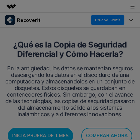
Recoverit
Prueba Gratis
Productos destacados
Creatividad digital con AIGC
Productos
Empresas
¿Qué es la Copia de Seguridad
Utilidades
Diferencial y Cómo Hacerla?
Resumen
Funciones
Recoverit para Windows
Quiénes somos
Soluciones
En la antigüedad, los datos se mantenían seguros
Líder en recuperación para Windows
Recuperar de Unidades
descargando los datos en el disco duro de una
Recursos
Sala de prensa
computadora y almacenándolos en un conjunto de
Pruébalo Gratis
Recuperar Medios Borrados
disquetes. Estos disquetes se guardaban en
Por qué Recoverit
contenedores físicos. Sin embargo, con el avance
Tienda
Soluciones de Recuperación Exclusivas
Nuevo
de las tecnologías, las copias de seguridad pasaron
del almacenamiento sólido a los sistemas
Experto en Recuperación de Datos
Recoverit para Mac
Guía
inalámbricos y a diferentes innovaciones.
Recuperar Documentos
Soporte
Recupera datos ilimitados del sistema Mac
Historias de Clientes
Escenarios de Pérdida de Datos
Pruébalo Gratis
DESCARGAR
INICIA PRUEBA DE 1 MES
COMPRAR AHORA
Sign In
Temas Destacados