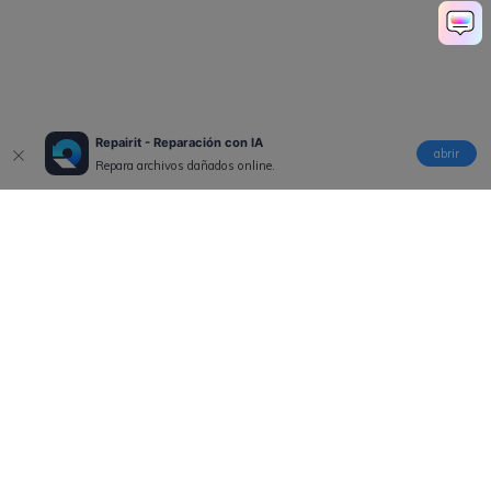
Repairit - Reparación con IA
abrir
Repara archivos dañados online.
Productos
Wondershare
Explorar IA
Centro de soporte