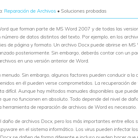
a:
Reparación de Archivos
• Soluciones probadas
Word que forman parte de MS Word 2007 y de todas las version
número de datos distintos del texto. Por ejemplo, en los archi
 pies de página y formato. Un archivo Docx puede abrirse en M
anzado posteriormente. Sin embargo, deberás contar con un pa
 archivos en una versión anterior de Word.
 menudo. Sin embargo, algunos factores pueden conducir a la co
tenidos en él pueden verse comprometidos. La recuperación de 
a difícil. Aunque hay métodos manuales disponibles que puede
 de que no funcionen en absoluto. Todo depende del nivel de daño
na herramienta de reparación de archivos de Word es necesario.
daño de archivos Docx, pero los más importantes entre ellos so
yware en el sistema informático. Los virus pueden infectar lo
 Docx se dañen de forma diferente e incluso pueden hacer que 