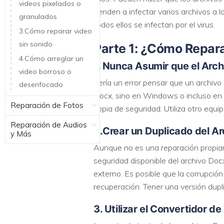
videos pixelados o
tienden a infectar varios archivos a 
granulados
todos ellos se infectan por el virus.
3.Cómo reparar video
sin sonido
Parte 1: ¿Cómo Repar
4.Cómo arreglar un
1. Nunca Asumir que el Arc
video borroso o
Sería un error pensar que un archivo
desenfocado
Docx, sino en Windows o incluso en el
Reparación de Fotos
copia de seguridad. Utiliza otro equ
Reparación de Audios
2.Crear un Duplicado del A
y Más
Aunque no es una reparación propiam
seguridad disponible del archivo Do
externo. Es posible que la corrupció
recuperación. Tener una versión dup
3. Utilizar el Convertidor d