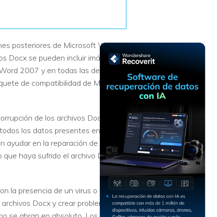
Recuperar
Escenarios de Pérdida
Documentos
de Datos
Recuperar
Recuperar
Recuperar
Recuperar
es posteriores de Microsoft Word.
Excel
Word
Sistema
Datos
vos Docx se pueden incluir imágenes,
Windows
Borrados
Recuperar
Recuperar
S Word 2007 y en todas las demás
ZIP
PPT
Recuperar
Recuperar
quete de compatibilidad de Microsoft
Datos
Post-Reset
Recuperar
Recuperar
Formateados
Email
PDF
Recuperar
rrupción de los archivos Docx. Si un
Recuperar
Disco RAW
todos los datos presentes en el
Disco Dañado
n ayudar en la reparación de
 que haya sufrido el archivo Docx.
Recuperar
datos en
RAID
Nuevo
n la presencia de un virus o
s archivos Docx y crear problemas en
no se abran en absoluto. Los virus