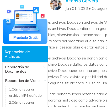
Alfonso Cervera
Recuperar Datos de Linux
Jun 01, 2026 • Categorí
Recuperar Datos de NAS
Los archivos Docx son archivos de 
Los archivos Docx contienen un gran 
tablas, hipervínculos, encabezados,
versiones del programa que se han l
Office si deseas abrir o editar estos
Reparación de
Archivos
Los archivos Docx no se dañan tan a
archivo Docx se daña, los datos con
Reparación de
archivo Docx puede ser una propuest
Documentos
archivos Docx, existe la posibilidad
Reparación de Videos
En algunas situaciones, el uso de u
1.Cómo reparar
Puede haber muchas razones para el 
archivo MP4 dañado
programa malicioso como adware o sp
2.Cómo reparar
ellos. Pueden hacer que los archivos