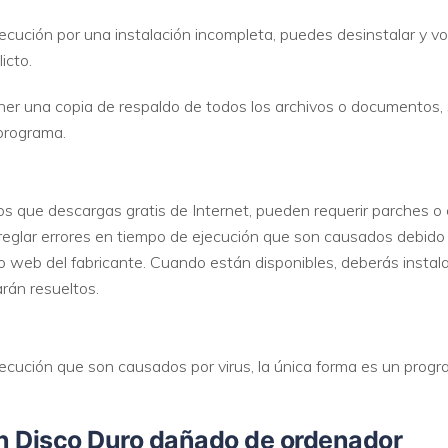
ecución por una instalación incompleta, puedes desinstalar y volv
icto.
 una copia de respaldo de todos los archivos o documentos, 
 programa.
s que descargas gratis de Internet, pueden requerir parches o 
reglar errores en tiempo de ejecución que son causados debido 
o web del fabricante. Cuando están disponibles, deberás instala
rán resueltos.
ecución que son causados por virus, la única forma es un progra
n Disco Duro dañado de ordenador