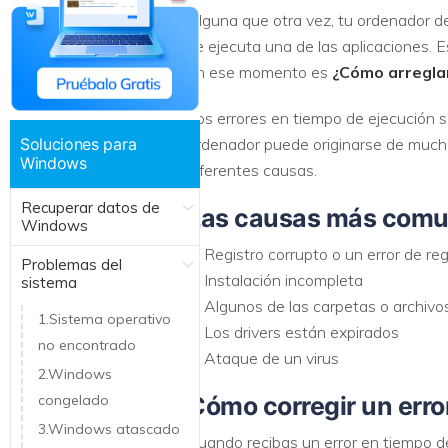
Alguna que otra vez, tu ordenador d
Recuperar Datos de Linux
se ejecuta una de las aplicaciones. 
Recuperar Datos de NAS
en ese momento es
¿Cómo arreglar
Los errores en tiempo de ejecución 
Soluciones para
ordenador puede originarse de mucha
Windows
diferentes causas.
Recuperar datos de
Las causas más comun
Windows
1. Registro corrupto o un error de re
Problemas del
2. Instalación incompleta
sistema
3. Algunos de las carpetas o archivo
1.Sistema operativo
4. Los drivers están expirados
no encontrado
5. Ataque de un virus
2.Windows
congelado
Cómo corregir un erro
3.Windows atascado
Cuando recibas un error en tiempo de