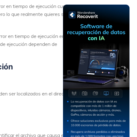
Recuperar
Escenarios de Pérdida
ror en tiempo de ejecución cuando
Documentos
de Datos
ero lo que realmente quieres saber
Recuperar
Recuperar
Recuperar
Recuperar
Excel
Word
Sistema
Datos
ror en tiempo de ejecución en tu
Windows
Borrados
o de ejecución dependen de
Recuperar
Recuperar
ZIP
PPT
Recuperar
Recuperar
Datos
Post-Reset
ción
Recuperar
Recuperar
Formateados
Email
PDF
Recuperar
Recuperar
Disco RAW
Disco Dañado
n ser localizados en el directorio.
Recuperar
datos en
RAID
Nuevo
ificar el archivo que causa el