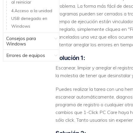
al reiniciar
problema. La forma más fácil de descu
4.Acceso a la unidad
programas pueden ser cerrados a tr
USB denegado en
tiempo de ejecución están vinculad
Windows
arreglarlo, simplemente cliquea en "
cancelados una vez que ellos ocurren
Consejos para
Windows
intentar arreglar los errores en tiemp
Errores de equipos
Solución 1:
Escanear, limpiar y arreglar el regis
la molestia de tener que desinstalar 
Puedes realizar la tarea con una her
escanear automáticamente, diagnostica
programa de registro o cualquier otr
cambios que 1-Click PC Care haya he
sólo click. Tanto usuarios sin experi