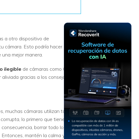
Recuperar
Escenarios de Pérdida
Documentos
de Datos
Recuperar
Recuperar
Recuperar
Recuperar
Excel
Word
Sistema
Datos
Windows
Borrados
 a otro dispositivo de
Recuperar
Recuperar
 tu cámara. Esto podría hacer que te
ZIP
PPT
Recuperar
Recuperar
e una mejor manera.
Datos
Post-Reset
Recuperar
Recuperar
Formateados
 ilegible
de cámaras como Canon,
Email
PDF
Recuperar
aliviada gracias a los consejos que
Recuperar
Disco RAW
Disco Dañado
Recuperar
s, muchas cámaras utilizan tarjetas
datos en
corrupta, lo primero que tienes que
RAID
Nuevo
o consecuencia, borrar todo lo que
. Entonces, mantén la calma y no