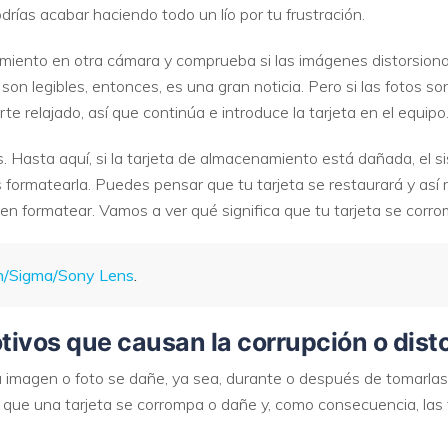
rías acabar haciendo todo un lío por tu frustración.
VER TODAS LAS FUNCIONES
miento en otra cámara y comprueba si las imágenes distorsiona
s son legibles, entonces, es una gran noticia. Pero si las fotos so
te relajado, así que continúa e introduce la tarjeta en el equipo
s. Hasta aquí, si la tarjeta de almacenamiento está dañada, el 
 formatearla. Puedes pensar que tu tarjeta se restaurará y así 
en formatear. Vamos a ver qué significa que tu tarjeta se corro
n/Sigma/Sony Lens
.
tivos que causan la corrupción o disto
imagen o foto se dañe, ya sea, durante o después de tomarlas
a que una tarjeta se corrompa o dañe y, como consecuencia, las