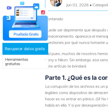
Jun 01, 2026 • Categorí
Recuperar Datos de Linux
Recuperar Datos de NAS
Contenido:
Puede ser deprimente que después de
almacenamiento, aparezca el mensaje 
cuestiones por qué nunca tomaste un
Recuperar datos gratis
Así pues, muchos de nosotros hemos
Herramientas
Sony o Nikon. Sin embargo, esa sens
gratuitas
este artículo te brindará.
Parte 1. ¿Qué es la co
La corrupción de los archivos es un
legibles como dispositivo de almacen
hacer es no entrar en pánico. ¡Sí! No
había en ella. Y si por desesperación