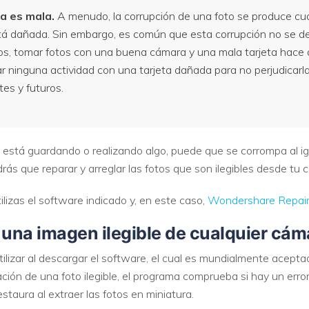
a es mala.
A menudo, la corrupción de una foto se produce cua
á dañada. Sin embargo, es común que esta corrupción no se d
os, tomar fotos con una buena cámara y una mala tarjeta hace qu
ar ninguna actividad con una tarjeta dañada para no perjudicar
tes y futuros.
a está guardando o realizando algo, puede que se corrompa al igu
rás que reparar y arreglar las fotos que son ilegibles desde tu 
ilizas el software indicado y, en este caso,
Wondershare Repair
 una imagen ilegible de cualquier cám
ilizar al descargar el software, el cual es mundialmente acepta
ión de una foto ilegible, el programa comprueba si hay un error 
 restaura al extraer las fotos en miniatura.