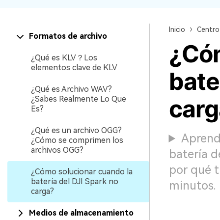
Recuperar Datos de Linux
Inicio
Centro
Recuperar Datos de NAS
Formatos de archivo
¿Cóm
¿Qué es KLV？Los
elementos clave de KLV
bate
¿Qué es Archivo WAV?
¿Sabes Realmente Lo Que
carg
Es?
¿Qué es un archivo OGG?
Aprend
¿Cómo se comprimen los
archivos OGG?
batería d
por qué t
¿Cómo solucionar cuando la
batería del DJI Spark no
minutos.
carga?
Medios de almacenamiento