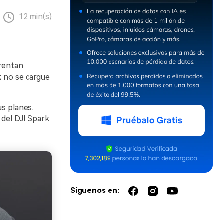
12 min(s)
rentan
k no se cargue
us planes.
 del DJI Spark
Síguenos en: