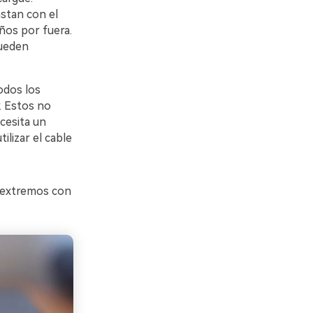
astan con el
ños por fuera.
pueden
odos los
. Estos no
ecesita un
lizar el cable
s extremos con