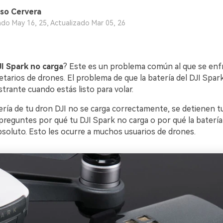
so Cervera
ado May 16, 25, Actualizado Mar 05, 26
VER TODAS LAS FUNCIONES
I Spark no carga
? Este es un problema común al que se enf
tarios de drones. El problema de que la batería del DJI Spar
trante cuando estás listo para volar.
ería de tu dron DJI no se carga correctamente, se detienen t
preguntes por qué tu DJI Spark no carga o por qué la batería
bsoluto. Esto les ocurre a muchos usuarios de drones.