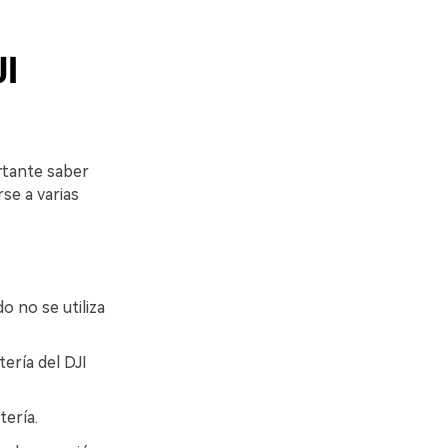
JI
ortante saber
se a varias
 no se utiliza
ería del DJI
ería.