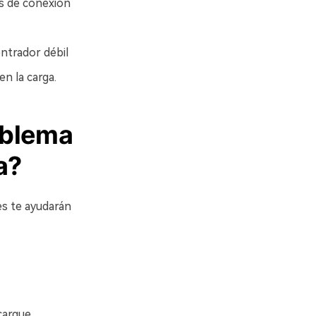
s de conexión
ntrador débil
n la carga.
oblema
a?
es te ayudarán
cargue.