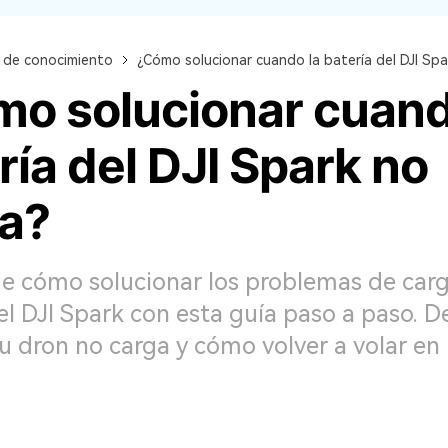
 de conocimiento
¿Cómo solucionar cuando la batería del DJI Spa
o solucionar cuand
ría del DJI Spark no
a?
e cómo solucionar los problemas de carg
el DJI Spark con esta guía paso a paso. 
u dron no carga y cómo volver a volar en