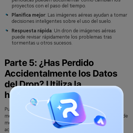
proyectos con el paso del tiempo.
Planifica mejor
: Las imágenes aéreas ayudan a tomar
decisiones inteligentes sobre el uso del suelo.
Respuesta rápida
: Un dron de imágenes aéreas
puede revisar rápidamente los problemas tras
tormentas u otros sucesos.
Parte 5: ¿Has Perdido
Accidentalmente los Datos
del Dron? Utiliza la
herramienta Recoverit
Pueden producirse pérdidas de datos incluso con los
mejores servicios de imágenes de drones. Las tarjetas de
memoria pueden fallar o los archivos pueden borrarse
accidentalmente. Las herramientas de recuperación de