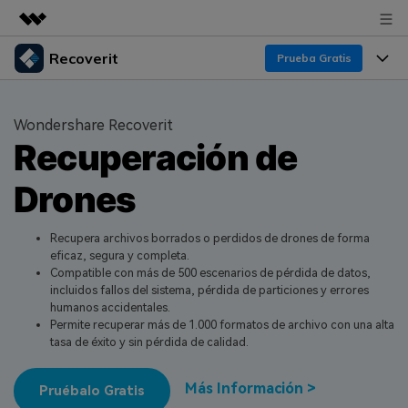
Recoverit
Productos destacados
Prueba Gratis
Creatividad digital con AIGC
Productos
Empresas
Utilidades
Wondershare Recoverit
Resumen
Recuperación de
Funciones
Quiénes somos
Soluciones
Recoverit para Windows
Drones
Recuperar de Unidades
Recursos
Sala de prensa
Líder en recuperación para Windows
Recuperar Medios Borrados
Pruébalo Gratis
Recupera archivos borrados o perdidos de drones de forma
Tienda
Por qué Recoverit
eficaz, segura y completa.
Compatible con más de 500 escenarios de pérdida de datos,
Soluciones de Recuperación Exclusivas
Nuevo
Experto en Recuperación de Datos
Soporte
Guía
incluidos fallos del sistema, pérdida de particiones y errores
humanos accidentales.
Recuperar Documentos
Recoverit para Mac
Historias de Clientes
Permite recuperar más de 1.000 formatos de archivo con una alta
tasa de éxito y sin pérdida de calidad.
DESCARGAR
Sign In
Recupera datos ilimitados del sistema Mac
Escenarios de Pérdida de Datos
Temas Destacados
Más Información >
Pruébalo Gratis
Pruébalo Gratis