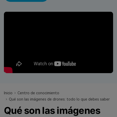
search
VER TODAS LAS FUNCIONES
Recoverit Gratis
Recupera datos perdidos/eliminados gratis
Pruébalo Gratis
Otros Productos
Repairit - Reparar Datos
UBackit - Respaldar Datos
Inicio
Centro de conocimiento
Qué son las imágenes de drones: todo lo que debes saber
Qué son las imágenes