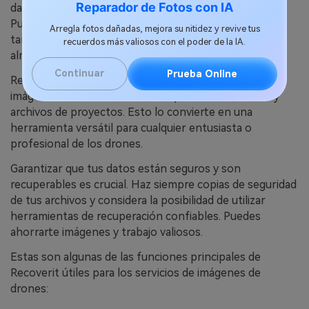
Reparador de Fotos con IA
datos como
Recoverit
son útiles en estas situaciones.
Pueden recuperar imágenes perdidas de drones desde
Arregla fotos dañadas, mejora su nitidez y revive tus
tarjetas SD, discos duros y otros dispositivos de
recuerdos más valiosos con el poder de la IA.
almacenamiento.
Continuar
Prueba Online
Recoverit admite varios tipos de archivo utilizados en
imágenes de drones. Puede recuperar fotos, videos y
archivos de proyectos. Esto lo convierte en una
herramienta versátil para cualquier entusiasta o
profesional de los drones.
Garantizar que tus datos están seguros y son
recuperables es crucial. Haz siempre copias de seguridad
de tus archivos y considera la posibilidad de utilizar
herramientas de recuperación confiables. Puedes
ahorrarte imágenes y trabajo valiosos.
Estas son algunas de las funciones principales de
Recoverit útiles para los servicios de imágenes de
drones: