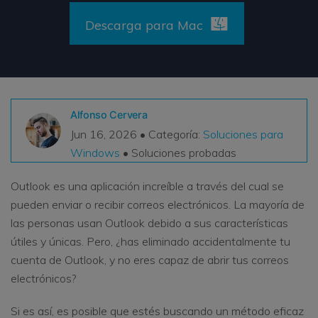
VER TODAS LAS FUNCIONES
Descarga para Mac
search
Recoverit Gratis
Recupera datos perdidos/eliminados gratis
Pruébalo Gratis
Alfonso Cervera
Jun 16, 2026 • Categoría:
Soluciones para
Windows
• Soluciones probadas
Otros Productos
Outlook es una aplicación increíble a través del cual se
Repairit - Reparar Datos
pueden enviar o recibir correos electrónicos. La mayoría de
UBackit - Respaldar Datos
las personas usan Outlook debido a sus características
útiles y únicas. Pero, ¿has eliminado accidentalmente tu
cuenta de Outlook, y no eres capaz de abrir tus correos
electrónicos?
Si es así, es posible que estés buscando un método eficaz