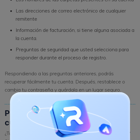
Las direcciones de correo electrónico de cualquier
remitente
Información de facturación, si tiene alguna asociada a
la cuenta.
Preguntas de seguridad que usted selecciona para
responder durante el proceso de registro.
Respondiendo a las preguntas anteriores, podrás
recuperar fácilmente tu cuenta. Después, restablece o
cambia tu contraseña y guárdala en un lugar seguro.
Parte 3. ¿Cómo recuperar una
cuenta de Outlook eliminada?
¿Tu cuenta de Outlook se ha eliminado accidentalmente?