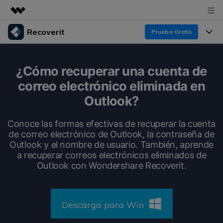
Recoverit
Prueba Gratis
Productos destacados
Creatividad digital con AIGC
Productos
Empresas
¿Cómo recuperar una cuenta de
Utilidades
correo electrónico eliminada en
Resumen
Funciones
Recoverit para Windows
Quiénes somos
Outlook?
Soluciones
Líder en recuperación para Windows
Recuperar de Unidades
Recursos
Conoce las formas efectivas de recuperar la cuenta
Sala de prensa
Pruébalo Gratis
de correo electrónico de Outlook, la contraseña de
Recuperar Medios Borrados
Outlook y el nombre de usuario. También, aprende
Por qué Recoverit
Tienda
a recuperar correos electrónicos eliminados de
Soluciones de Recuperación Exclusivas
Nuevo
Outlook con Wondershare Recoverit.
Experto en Recuperación de Datos
Recoverit para Mac
Guía
Recuperar Documentos
Soporte
Recupera datos ilimitados del sistema Mac
Historias de Clientes
Descarga para Win
Escenarios de Pérdida de Datos
Pruébalo Gratis
DESCARGAR
Sign In
Temas Destacados