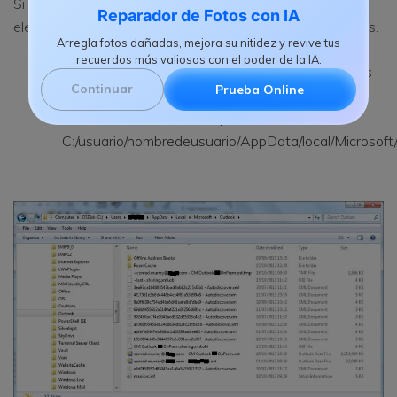
Si es así, entonces podrás recuperar la cuenta de correo
Reparador de Fotos con IA
electrónico de Outlook eliminada con los siguientes pasos.
Arregla fotos dañadas, mejora su nitidez y revive tus
recuerdos más valiosos con el poder de la IA.
En primer lugar, accede a la carpeta donde tienes
Continuar
Prueba Online
almacenado el Outlook en tu computadora.
Generalmente, estará disponible en
C:/usuario/nombredeusuario/AppData/local/Microsoft