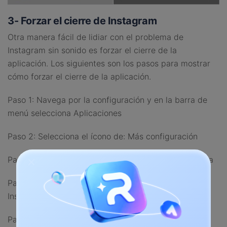
3- Forzar el cierre de Instagram
Otra manera fácil de lidiar con el problema de
Instagram sin sonido es forzar el cierre de la
aplicación. Los siguientes son los pasos para mostrar
cómo forzar el cierre de la aplicación.
Paso 1: Navega por la configuración y en la barra de
menú selecciona Aplicaciones
Paso 2: Selecciona el ícono de: Más configuración
Paso 3: Verifique en: Mostrar aplicaciones del sistema
Paso 4: En la lista de aplicaciones, haga clic en
Instagram
Paso 5: Toca la opción de forzar cerrar