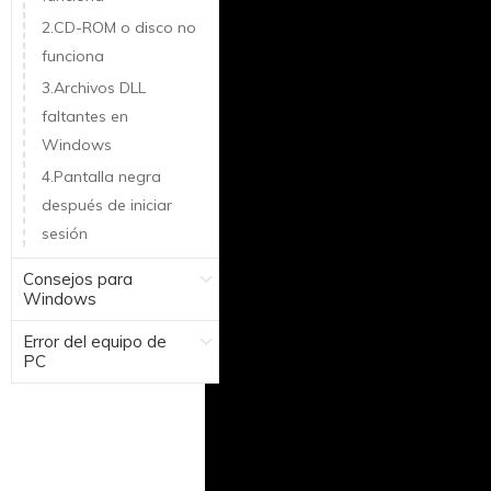
2.CD-ROM o disco no
funciona
3.Archivos DLL
faltantes en
Windows
4.Pantalla negra
después de iniciar
sesión
Consejos para
Windows
Error del equipo de
PC