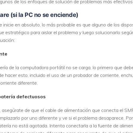
algunos de los enfoques de solución de problemas más efectivo
ware (si la PC no se enciende)
inicie en absoluto, lo más probable es que alguno de los disp
e estratégico para aislar el problema y luego solucionarlo segú
uación:
ente
ería de la computadora portátil no se carga, lo primero que debes
 hacer esto, incluido el uso de un probador de corriente, enchu
rriente diferente.
batería defectuosos
io, asegúrate de que el cable de alimentación que conecta el SM
emplazarlo por uno diferente y ve si el problema desaparece. Por 
batería no está agotada. Intenta conectarla a la fuente de alim