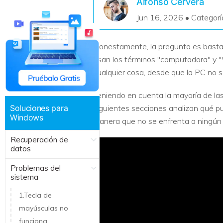
Alfonso Cervera
Recuperar Datos de Linux
Jun 16, 2026 • Categorí
Recuperar Datos de NAS
Honestamente, la pregunta es bastan
usan los términos "computadora" y "
cualquier cosa, desde que la PC no s
Teniendo en cuenta la mayoría de las 
Soluciones para
siguientes secciones analizan qué p
Windows
manera que no se enfrenta a ningún p
Recuperación de
datos
Problemas del
sistema
1.Tecla de
mayúsculas no
funciona