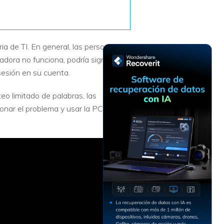
Recuperar
Escenarios de Pérdida
Documentos
de Datos
Recuperar
Recuperar
Recuperar
Recuperar
a de TI. En general, las personas
Excel
Word
Sistema
Datos
ora no funciona, podría significar
Windows
Borrados
Recuperar
Recuperar
sesión en su cuenta.
ZIP
PPT
Recuperar
Recuperar
eo limitado de palabras, las
Datos
Post-Reset
Recuperar
Recuperar
Formateados
onar el problema y usar la PC de
Email
PDF
Recuperar
Recuperar
Disco RAW
Disco Dañado
Recuperar
datos en
RAID
Nuevo