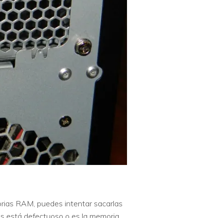
morias RAM, puedes intentar sacarlas
tos está defectuoso o es la memoria