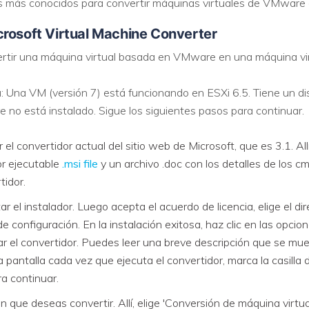
s más conocidos para convertir máquinas virtuales de VMware 
crosoft Virtual Machine Converter
rtir una máquina virtual basada en VMware en una máquina vir
.
 Una VM (versión 7) está funcionando en ESXi 6.5. Tiene un disco
no está instalado. Sigue los siguientes pasos para continuar.
el convertidor actual del sitio web de Microsoft, que es 3.1. All
or ejecutable
.msi file
y un archivo .doc con los detalles de los
tidor.
r el instalador. Luego acepta el acuerdo de licencia, elige el dire
de configuración. En la instalación exitosa, haz clic en las opcione
r el convertidor. Puedes leer una breve descripción que se mues
 pantalla cada vez que ejecuta el convertidor, marca la casilla d
ra continuar.
n que deseas convertir. Allí, elige 'Conversión de máquina virtual'