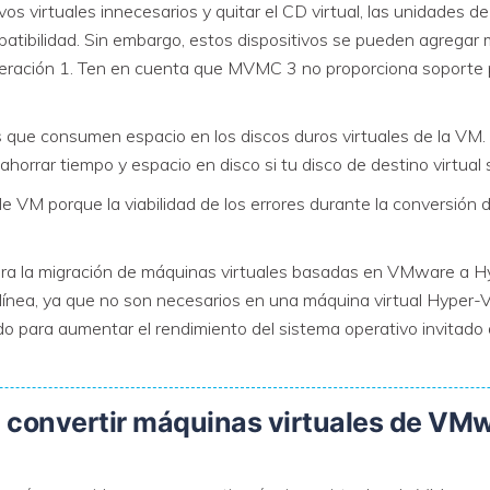
os virtuales innecesarios y quitar el CD virtual, las unidades de
atibilidad. Sin embargo, estos dispositivos se pueden agregar
VER TODAS LAS FUNCIONES
eración 1. Ten en cuenta que MVMC 3 no proporciona soporte 
os que consumen espacio en los discos duros virtuales de la V
á ahorrar tiempo y espacio en disco si tu disco de destino virtua
de VM porque la viabilidad de los errores durante la conversión
para la migración de máquinas virtuales basadas en VMware a 
línea, ya que no son necesarios en una máquina virtual Hyper-V.
do para aumentar el rendimiento del sistema operativo invitado
a convertir máquinas virtuales de VM