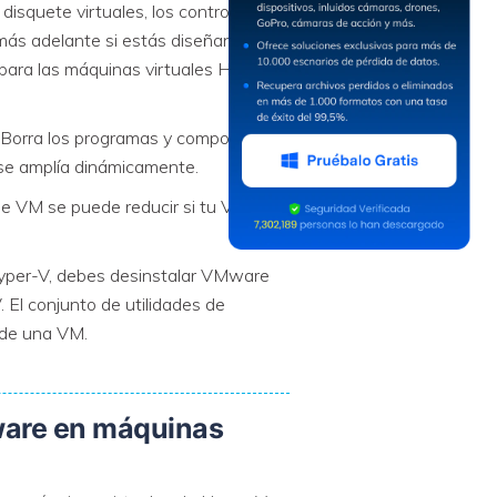
 disquete virtuales, los controladores
 más adelante si estás diseñando una
para las máquinas virtuales Hyper-V
M. Borra los programas y componentes
l se amplía dinámicamente.
 de VM se puede reducir si tu VM no
Hyper-V, debes desinstalar VMware
 El conjunto de utilidades de
 de una VM.
ware en máquinas