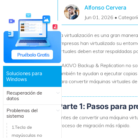
Recuperar Datos de Linux
Alfonso Cervera
Jun 01, 2026 • Categorí
Recuperar Datos de NAS
La virtualización es una gran manera 
empresas han virtualizado su entorn
virtuales deben estar respaldadas par
NAKIVO Backup & Replication no sol
Soluciones para
también te ayudan a ejecutar copia
Windows
para convertir máquinas virtuales d
Recuperación de
datos
Parte 1: Pasos para p
Problemas del
sistema
Antes de convertir una máquina virt
proceso de migración más rápido.
1.Tecla de
mayúsculas no