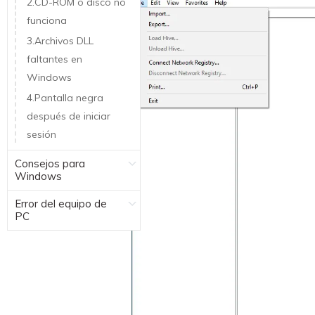
2.CD-ROM o disco no
funciona
3.Archivos DLL
faltantes en
Windows
4.Pantalla negra
después de iniciar
sesión
Consejos para
Windows
Error del equipo de
PC