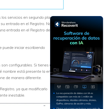
Recuperar
Escenarios de Pérdida
Documentos
de Datos
los servicios en segundo plano, las
Recuperar
Recuperar
Recuperar
Recuperar
Excel
Word
Sistema
Datos
su entrada en el Registro. No solo
Windows
Borrados
 una entrada en el Registro de
Recuperar
Recuperar
ZIP
PPT
Recuperar
Recuperar
Datos
Post-Reset
puede iniciar escribiendo
Recuperar
Recuperar
Formateados
Email
PDF
Recuperar
Recuperar
Disco RAW
son configurables. Si tienes un
Disco Dañado
ué nombre está presente la entrada
one de manera diferente.
Recuperar
datos en
egistro, ya que modificarlo
RAID
Nuevo
nte inestable.