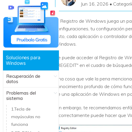
Jun 16, 2026 • Categorí
Recuperar Datos de Linux
El Registro de Windows juega un pape
Recuperar Datos de NAS
configuraciones, tu configuración pe
esto, cada aplicación o controlador d
Windows.
Soluciones para
Se puede acceder al Registro de Wi
Windows
"REGEDIT" en el cuadro de búsqued
Recuperación de
Una cosa que vale la pena mencionar
datos
conocimiento profundo de cómo funci
Problemas del
de una aplicación de Windows en par
sistema
Sin embargo, te recomendamos enfát
1.Tecla de
incorrectamente puede hacer que W
mayúsculas no
funciona