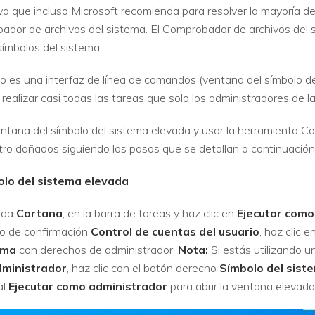
a que incluso Microsoft recomienda para resolver la mayoría d
or de archivos del sistema. El Comprobador de archivos del si
ímbolos del sistema.
 es una interfaz de línea de comandos (ventana del símbolo del
e realizar casi todas las tareas que solo los administradores de
ntana del símbolo del sistema elevada y usar la herramienta C
tro dañados siguiendo los pasos que se detallan a continuación
olo del sistema elevada
eda
Cortana
, en la barra de tareas y haz clic en
Ejecutar como
ro de confirmación
Control de cuentas del usuario
, haz clic e
ema
con derechos de administrador.
Nota:
Si estás utilizando 
dministrador
, haz clic con el botón derecho
Símbolo del sis
al
Ejecutar como administrador
para abrir la ventana elevada