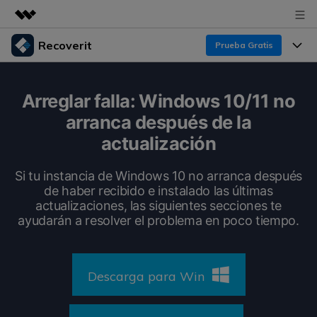
Recoverit
Prueba Gratis
Productos destacados
Creatividad digital con AIGC
Productos
Empresas
Arreglar falla: Windows 10/11 no
Utilidades
arranca después de la
Resumen
Funciones
Recoverit para Windows
Quiénes somos
actualización
Soluciones
Líder en recuperación para Windows
Recuperar de Unidades
Recursos
Si tu instancia de Windows 10 no arranca después
Sala de prensa
Pruébalo Gratis
de haber recibido e instalado las últimas
Recuperar Medios Borrados
actualizaciones, las siguientes secciones te
Por qué Recoverit
Tienda
ayudarán a resolver el problema en poco tiempo.
Soluciones de Recuperación Exclusivas
Nuevo
Experto en Recuperación de Datos
Recoverit para Mac
Guía
Recuperar Documentos
Soporte
Descarga para Win
Recupera datos ilimitados del sistema Mac
Historias de Clientes
Escenarios de Pérdida de Datos
Pruébalo Gratis
DESCARGAR
Sign In
Temas Destacados