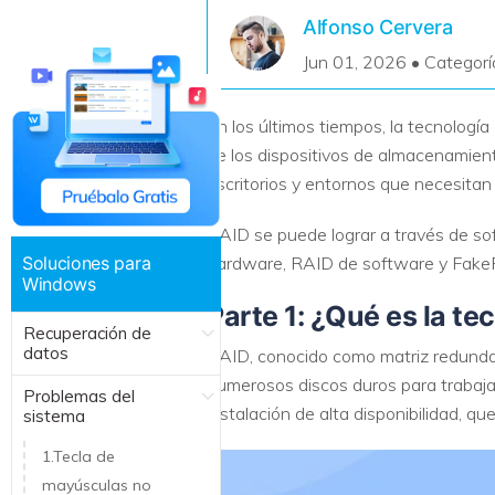
Recuperar Datos de Linux
Alfonso Cervera
Jun 01, 2026 • Categorí
Recuperar Datos de NAS
En los últimos tiempos, la tecnología
de los dispositivos de almacenamient
escritorios y entornos que necesitan
RAID se puede lograr a través de sof
Soluciones para
hardware, RAID de software y FakeR
Windows
Parte 1: ¿Qué es la te
Recuperación de
datos
RAID, conocido como matriz redunda
numerosos discos duros para trabajar
Problemas del
instalación de alta disponibilidad, q
sistema
1.Tecla de
mayúsculas no