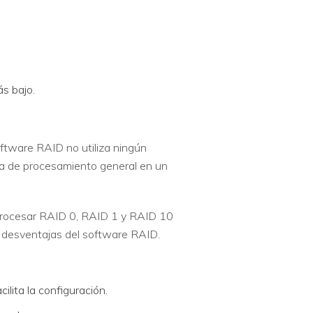
s bajo.
oftware RAID no utiliza ningún
ga de procesamiento general en un
 procesar RAID 0, RAID 1 y RAID 10
y desventajas del software RAID.
lita la configuración.