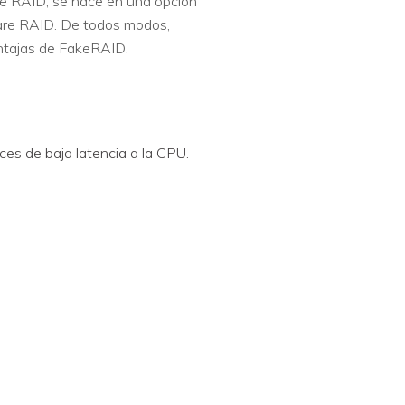
re RAID, se hace en una opción
ware RAID. De todos modos,
ntajas de FakeRAID.
ces de baja latencia a la CPU.