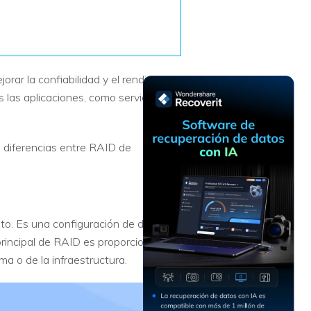
Recuperar
Escenarios de Pérdida
Documentos
de Datos
Recuperar
Recuperar
Recuperar
Recuperar
Excel
Word
Sistema
Datos
orar la confiabilidad y el rendimiento
Windows
Borrados
 las aplicaciones, como servidores,
Recuperar
Recuperar
ZIP
PPT
Recuperar
Recuperar
Datos
Post-Reset
s diferencias entre RAID de
Recuperar
Recuperar
Formateados
Email
PDF
Recuperar
Recuperar
Disco RAW
Disco Dañado
o. Es una configuración de dos o
Recuperar
principal de RAID es proporcionar una
datos en
ma o de la infraestructura.
RAID
Nuevo