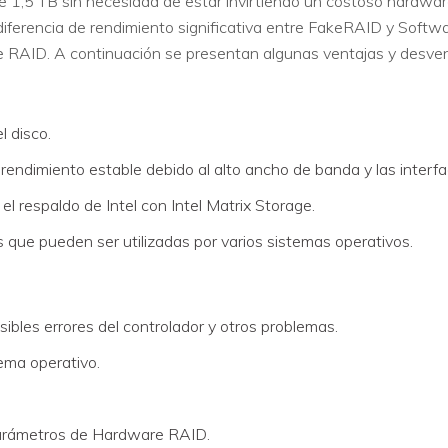
 1,5 TB sin necesidad de estar invirtiendo un costoso hardwa
 diferencia de rendimiento significativa entre FakeRAID y Soft
RAID. A continuación se presentan algunas ventajas y desve
l disco.
rendimiento estable debido al alto ancho de banda y las interfa
l respaldo de Intel con Intel Matrix Storage.
que pueden ser utilizadas por varios sistemas operativos.
bles errores del controlador y otros problemas.
ema operativo.
arámetros de Hardware RAID.