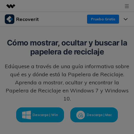
Recoverit
Prueba Gratis
Productos destacados
Creatividad digital con AIGC
Productos
Empresas
Cómo mostrar, ocultar y buscar la
Utilidades
papelera de reciclaje
Resumen
Funciones
Recoverit para Windows
Quiénes somos
Soluciones
Edúquese a través de una guía informativa sobre
Líder en recuperación para Windows
Recuperar de Unidades
Recursos
qué es y dónde está la Papelera de Reciclaje.
Sala de prensa
Pruébalo Gratis
Recuperar Medios Borrados
Aprenda a mostrar, ocultar y encontrar la
Papelera de Reciclaje en Windows 7 y Windows
Por qué Recoverit
Tienda
Soluciones de Recuperación Exclusivas
Nuevo
10.
Experto en Recuperación de Datos
Recoverit para Mac
Guía
Recuperar Documentos
Soporte
Descarga | Win
Descarga | Mac
Recupera datos ilimitados del sistema Mac
Historias de Clientes
Escenarios de Pérdida de Datos
Pruébalo Gratis
DESCARGAR
Sign In
Temas Destacados