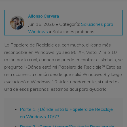
VER TODAS LAS FUNCIONES
Alfonso Cervera
search
Recoverit Gratis
Jun 16, 2026 • Categoría:
Soluciones para
Windows
• Soluciones probadas
Recupera datos perdidos/eliminados gratis
Pruébalo Gratis
La Papelera de Reciclaje es, con mucho, el ícono más
reconocible en Windows, ya sea 95, XP, Vista, 7, 8 o 10,
razón por la cual, cuando no puede encontrar el símbolo, se
pregunta "¿Dónde está mi Papelera de Reciclaje?" Esto es
Otros Productos
una ocurrencia común desde que salió Windows 8 y luego
Repairit - Reparar Datos
evolucionó a Windows 10. Afortunadamente, si usted es
UBackit - Respaldar Datos
una de esas personas, estamos aquí para ayudarlo.
Parte 1. ¿Dónde Está la Papelera de Reciclaje
en Windows 10/7?
Parte 2. ¿Cómo Mostrar/Ocultar la Papelera de