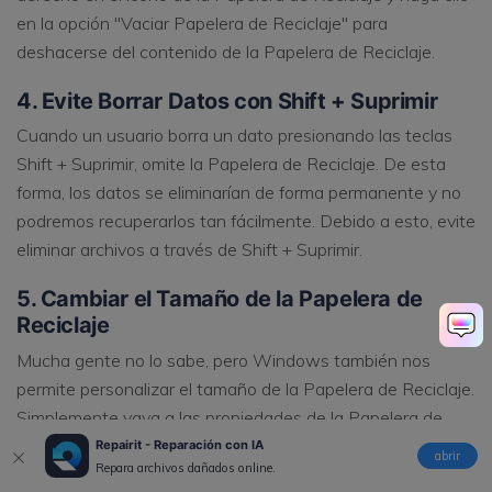
en la opción "Vaciar Papelera de Reciclaje" para
deshacerse del contenido de la Papelera de Reciclaje.
4. Evite Borrar Datos con Shift + Suprimir
Cuando un usuario borra un dato presionando las teclas
Shift + Suprimir, omite la Papelera de Reciclaje. De esta
forma, los datos se eliminarían de forma permanente y no
podremos recuperarlos tan fácilmente. Debido a esto, evite
eliminar archivos a través de Shift + Suprimir.
5. Cambiar el Tamaño de la Papelera de
Reciclaje
Mucha gente no lo sabe, pero Windows también nos
permite personalizar el tamaño de la Papelera de Reciclaje.
Simplemente vaya a las propiedades de la Papelera de
Reciclaje y en la configuración general, busque la opción
Repairit - Reparación con IA
abrir
Repara archivos dañados online.
Tamaño Personalizado. Ingrese el tamaño de la Papelera