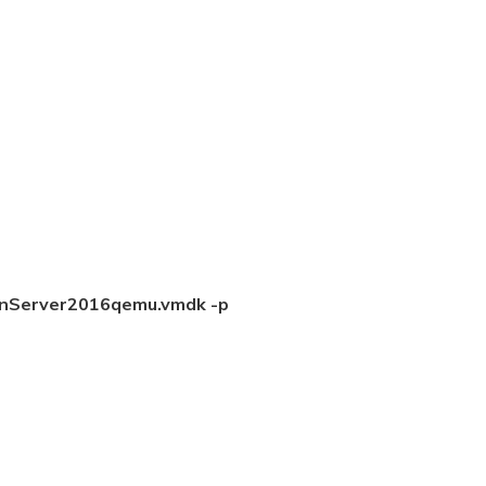
WinServer2016qemu.vmdk -p