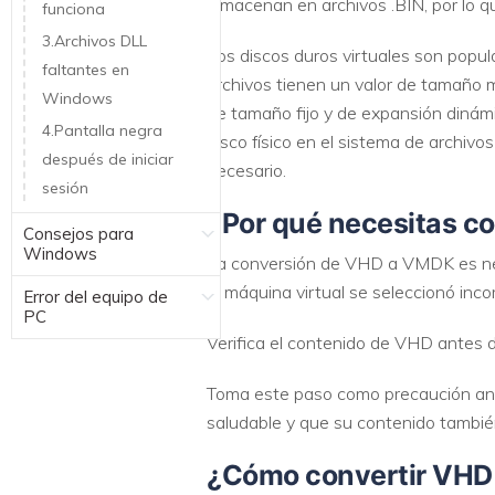
almacenan en archivos .BIN, por lo q
funciona
3.Archivos DLL
Los discos duros virtuales son popul
faltantes en
archivos tienen un valor de tamaño 
Windows
de tamaño fijo y de expansión dinám
4.Pantalla negra
disco físico en el sistema de archi
después de iniciar
necesario.
sesión
¿Por qué necesitas c
Consejos para
Windows
La conversión de VHD a VMDK es nece
la máquina virtual se seleccionó inco
Error del equipo de
PC
Verifica el contenido de VHD antes
Toma este paso como precaución ant
saludable y que su contenido también
¿Cómo convertir VH