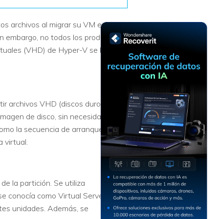
Recuperar
Escenarios de Pérdida
Documentos
de Datos
tos archivos al migrar su VM entre
Recuperar
Recuperar
Recuperar
Recuperar
in embargo, no todos los productos
Excel
Word
Sistema
Datos
irtuales (VHD) de Hyper-V se han
Windows
Borrados
Recuperar
Recuperar
ZIP
PPT
Recuperar
Recuperar
Datos
Post-Reset
tir archivos VHD (discos duros
Recuperar
Recuperar
Formateados
 imagen de disco, sin necesidad de
Email
PDF
Recuperar
como la secuencia de arranque, etc.,
Recuperar
Disco RAW
Disco Dañado
 virtual.
Recuperar
datos en
e la partición. Se utiliza
RAID
Nuevo
 se conocía como Virtual Server Disk
ntes unidades. Además, se