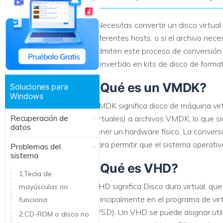
Recuperar Datos de Linux
¿Necesitas convertir un disco virtua
Recuperar Datos de NAS
diferentes hosts, o si el archivo ne
admiten este proceso de conversión.
convertido en kits de disco de form
¿Qué es un VMDK?
Soluciones para
Windows
VMDK significa disco de máquina virt
Recuperación de
virtuales) a archivos VMDK, lo que s
datos
tener un hardware físico. La conversi
para permitir que el sistema operativ
Problemas del
sistema
¿Qué es VHD?
1.Tecla de
VHD significa Disco duro virtual, que 
mayúsculas no
principalmente en el programa de vir
funciona
(VSD). Un VHD se puede asignar util
2.CD-ROM o disco no