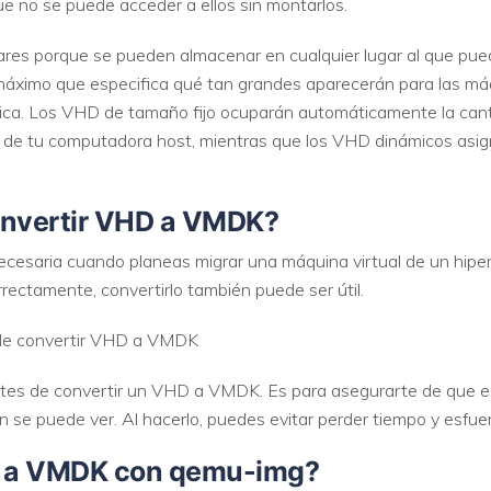
ue no se puede acceder a ellos sin montarlos.
ares porque se pueden almacenar en cualquier lugar al que pued
VER TODAS LAS FUNCIONES
máximo que especifica qué tan grandes aparecerán para las máqu
ica. Los VHD de tamaño fijo ocuparán automáticamente la cant
vos de tu computadora host, mientras que los VHD dinámicos asi
onvertir VHD a VMDK?
saria cuando planeas migrar una máquina virtual de un hipervis
rrectamente, convertirlo también puede ser útil.
 de convertir VHD a VMDK
es de convertir un VHD a VMDK. Es para asegurarte de que e
 se puede ver. Al hacerlo, puedes evitar perder tiempo y esfuer
D a VMDK con qemu-img?