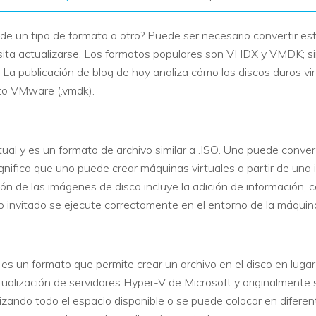
l de un tipo de formato a otro? Puede ser necesario convertir es
cesita actualizarse. Los formatos populares son VHDX y VMDK; s
 La publicación de blog de hoy analiza cómo los discos duros v
ato VMware (.vmdk).
ual y es un formato de archivo similar a .ISO. Uno puede conver
ignifica que uno puede crear máquinas virtuales a partir de una
ón de las imágenes de disco incluye la adición de información, 
o invitado se ejecute correctamente en el entorno de la máquina
es un formato que permite crear un archivo en el disco en lugar d
tualización de servidores Hyper-V de Microsoft y originalmente
izando todo el espacio disponible o se puede colocar en difere