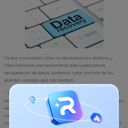
Ya que conocemos cómo se almacenan los archivos y
cómo funciona una herramienta adecuada para la
recuperación de datos, podemos crear una lista de las
grandes ventajas que nos brindan.
- Recuperar archivos importantes que contienen un valor
sentimental como videos o fotos; - Te hace sentirte seguro
de poder recuperar tus datos incluso después de que se
caiga el sistema, exista un virus o haya un ataque de un
software malicioso; - Recupera datos perdidos o dañados