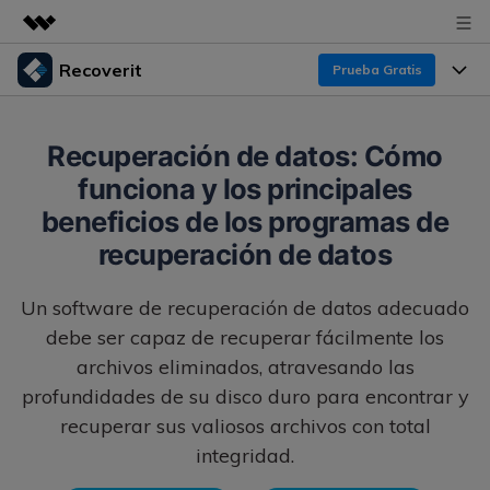
Recoverit
Prueba Gratis
Productos destacados
Creatividad digital con AIGC
Productos
Empresas
Recuperación de datos: Cómo
Utilidades
funciona y los principales
Resumen
Funciones
Recoverit para Windows
Quiénes somos
beneficios de los programas de
Soluciones
Líder en recuperación para Windows
Recuperar de Unidades
recuperación de datos
Recursos
Sala de prensa
Pruébalo Gratis
Recuperar Medios Borrados
Un software de recuperación de datos adecuado
Por qué Recoverit
debe ser capaz de recuperar fácilmente los
Tienda
Soluciones de Recuperación Exclusivas
Nuevo
archivos eliminados, atravesando las
Experto en Recuperación de Datos
Recoverit para Mac
profundidades de su disco duro para encontrar y
Guía
Recuperar Documentos
Soporte
recuperar sus valiosos archivos con total
Recupera datos ilimitados del sistema Mac
Historias de Clientes
Escenarios de Pérdida de Datos
integridad.
Pruébalo Gratis
DESCARGAR
Sign In
Temas Destacados