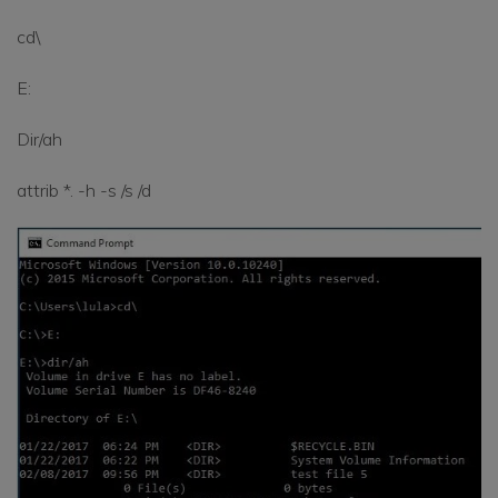
cd\
E:
Dir/ah
attrib *. -h -s /s /d