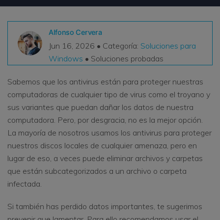
VER TODAS LAS FUNCIONES
Alfonso Cervera
search
Recoverit Gratis
Jun 16, 2026 • Categoría:
Soluciones para
Recupera datos perdidos/eliminados gratis
Windows
• Soluciones probadas
Pruébalo Gratis
Sabemos que los antivirus están para proteger nuestras
computadoras de cualquier tipo de virus como el troyano y
sus variantes que puedan dañar los datos de nuestra
computadora. Pero, por desgracia, no es la mejor opción.
Otros Productos
La mayoría de nosotros usamos los antivirus para proteger
Repairit - Reparar Datos
nuestros discos locales de cualquier amenaza, pero en
UBackit - Respaldar Datos
lugar de eso, a veces puede eliminar archivos y carpetas
que están subcategorizados a un archivo o carpeta
infectada.
Si también has perdido datos importantes, te sugerimos
prevenir que lamentar. Para ello recomendamos usar el