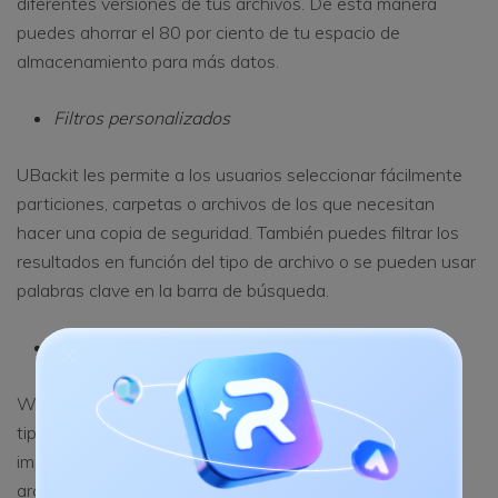
diferentes versiones de tus archivos. De esta manera
puedes ahorrar el 80 por ciento de tu espacio de
almacenamiento para más datos.
Filtros personalizados
UBackit les permite a los usuarios seleccionar fácilmente
particiones, carpetas o archivos de los que necesitan
hacer una copia de seguridad. También puedes filtrar los
resultados en función del tipo de archivo o se pueden usar
palabras clave en la barra de búsqueda.
Soporta todo tipo de formatos
Wondershare UBackit es totalmente compatible con los
tipos de datos y formatos de archivo principales e
importantes para fotos, audio, videos, documentos,
archivos comprimidos y mucho más.