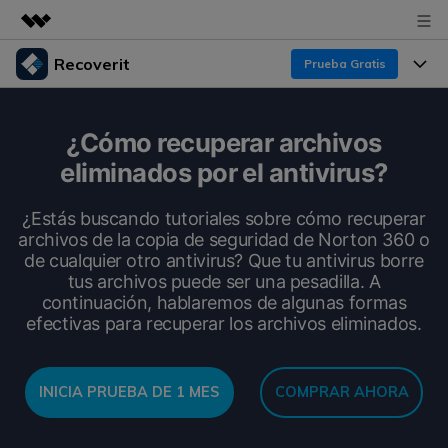
Recoverit
Prueba Gratis
Productos destacados
Creatividad digital con AIGC
Productos
Empresas
¿Cómo recuperar archivos
Utilidades
eliminados por el antivirus?
Resumen
Funciones
Recoverit para Windows
Quiénes somos
Soluciones
¿Estás buscando tutoriales sobre cómo recuperar
Líder en recuperación para Windows
Recuperar de Unidades
archivos de la copia de seguridad de Norton 360 o
Recursos
Sala de prensa
de cualquier otro antivirus? Que tu antivirus borre
Pruébalo Gratis
Recuperar Medios Borrados
tus archivos puede ser una pesadilla. A
Por qué Recoverit
continuación, hablaremos de algunas formas
Tienda
Soluciones de Recuperación Exclusivas
Nuevo
efectivas para recuperar los archivos eliminados.
Experto en Recuperación de Datos
Recoverit para Mac
Guía
Recuperar Documentos
Soporte
Recupera datos ilimitados del sistema Mac
INICIA PRUEBA DE 1 MES
COMPRAR AHORA
Historias de Clientes
Escenarios de Pérdida de Datos
Pruébalo Gratis
DESCARGAR
Sign In
Temas Destacados