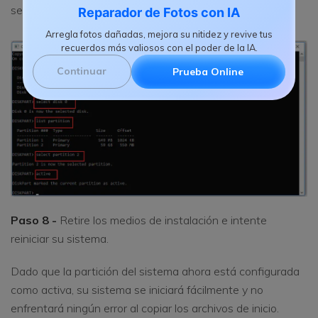
seleccionada como activa.
Reparador de Fotos con IA
Arregla fotos dañadas, mejora su nitidez y revive tus
recuerdos más valiosos con el poder de la IA.
Continuar
Prueba Online
Paso 8 -
Retire los medios de instalación e intente
reiniciar su sistema.
Dado que la partición del sistema ahora está configurada
como activa, su sistema se iniciará fácilmente y no
enfrentará ningún error al copiar los archivos de inicio.