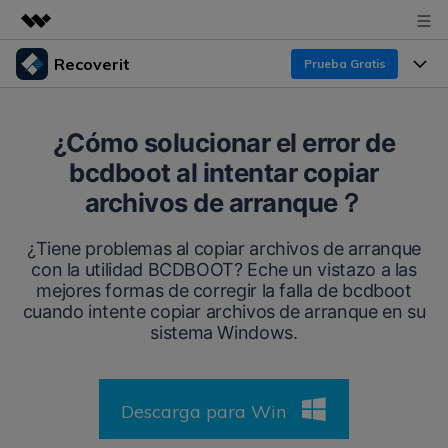
Recoverit
Prueba Gratis
Productos destacados
Creatividad digital con AIGC
Productos
Empresas
¿Cómo solucionar el error de
Utilidades
bcdboot al intentar copiar
Resumen
Funciones
Recoverit para Windows
Quiénes somos
archivos de arranque？
Soluciones
Líder en recuperación para Windows
Recuperar de Unidades
Recursos
¿Tiene problemas al copiar archivos de arranque
Sala de prensa
Pruébalo Gratis
con la utilidad BCDBOOT? Eche un vistazo a las
Recuperar Medios Borrados
mejores formas de corregir la falla de bcdboot
Por qué Recoverit
Tienda
cuando intente copiar archivos de arranque en su
Soluciones de Recuperación Exclusivas
Nuevo
sistema Windows.
Experto en Recuperación de Datos
Recoverit para Mac
Guía
Recuperar Documentos
Soporte
Recupera datos ilimitados del sistema Mac
Historias de Clientes
Descarga para Win
Escenarios de Pérdida de Datos
Pruébalo Gratis
DESCARGAR
Sign In
Temas Destacados