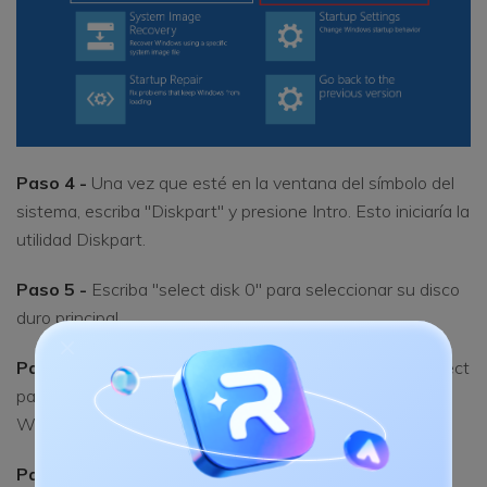
Paso 4 -
Una vez que esté en la ventana del símbolo del
sistema, escriba "Diskpart" y presione Intro. Esto iniciaría la
utilidad Diskpart.
Paso 5 -
Escriba "select disk 0" para seleccionar su disco
duro principal.
Paso 6 -
Escriba "list partition" y utilice el comando "select
partition" para elegir la partición en la que ha instalado
Windows.
Paso 7:
Escriba "active" para marcar la partición