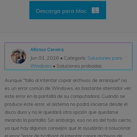
VER TODAS LAS FUNCIONES
Descarga para Mac
search
Recoverit Gratis
Recupera datos perdidos/eliminados gratis
Pruébalo Gratis
Alfonso Cervera
Jun 01, 2026 • Categoría:
Soluciones para
Windows
• Soluciones probadas
Otros Productos
Aunque "fallo al intentar copiar archivos de arranque" no
Repairit - Reparar Datos
es un error común de Windows, es bastante aterrador ver
UBackit - Respaldar Datos
este error en la pantalla de su computadora. Cuando se
produce este error, el sistema no podrá iniciarse desde el
disco duro y no le quedará otra opción que quedarse
mirando la pantalla. Sin embargo, eso no es del todo cierto,
ya que hay algunos consejos que le ayudarán a solucionar
el error "error de bcdboot al intentar copiar archivos de