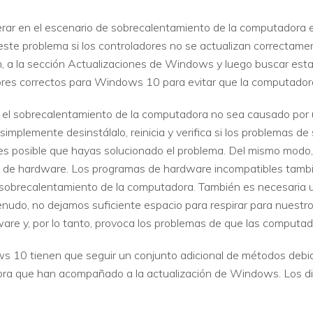
rar en el escenario de sobrecalentamiento de la computadora e
VER TODAS LAS FUNCIONES
este problema si los controladores no se actualizan correcta
n, a la sección Actualizaciones de Windows y luego buscar est
dores correctos para Windows 10 para evitar que la computadora
 el sobrecalentamiento de la computadora no sea causado por 
simplemente desinstálalo, reinicia y verifica si los problemas d
 es posible que hayas solucionado el problema. Del mismo modo,
de hardware. Los programas de hardware incompatibles tambié
 sobrecalentamiento de la computadora. También es necesaria u
nudo, no dejamos suficiente espacio para respirar para nuestro
re y, por lo tanto, provoca los problemas de que las computad
s 10 tienen que seguir un conjunto adicional de métodos debi
ra que han acompañado a la actualización de Windows. Los di