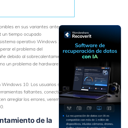
Recuperar
Escenarios de Pérdida
Documentos
de Datos
Recuperar
Recuperar
Recuperar
Recuperar
ibles en sus variantes anteriores.
Excel
Word
Sistema
Datos
ft un tiempo ocupado
Windows
Borrados
Recuperar
Recuperar
 sistema operativo Windows 10, una
ZIP
PPT
Recuperar
Recuperar
perar el problema del
Datos
Post-Reset
añe debido al sobrecalentamiento.
Recuperar
Recuperar
Formateados
no un problema de hardware y, por
Email
PDF
Recuperar
Recuperar
Disco RAW
Disco Dañado
on Windows 10. Los usuarios se han
erramientas faltantes, conectividad
Recuperar
en arreglar los errores, veremos qué
datos en
0.
RAID
Nuevo
ntamiento de la