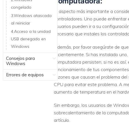
computadora:
congelado
El aspecto más importante a conside
3.Windows atascado
controladores. Uno puede enfrentar 
al reiniciar
usuarios pueden ir a su configuració
4.Acceso a la unidad
necesario que instales los controla
USB denegado en
Windows
Además, por favor asegúrate de que
recientemente. Si has instalado uno, 
Consejos para
computadora persisten; si no es así,
Windows
funcionamiento de tus componentes 
Errores de equipos
razones que causan el problema del
CPU para evitar este problema. A me
aumento de temperatura en el hardwa
Sin embargo, los usuarios de Window
sobrecalentamiento de la computado
artículo.