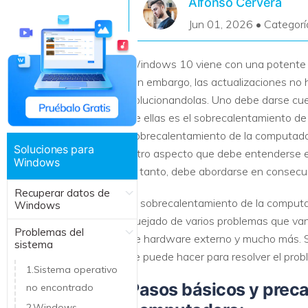
Alfonso Cervera
Recuperar Datos de Linux
Jun 01, 2026 • Categorí
Recuperar Datos de NAS
Windows 10 viene con una potente ac
Sin embargo, las actualizaciones no
solucionandolas. Uno debe darse cu
de ellas es el sobrecalentamiento de
sobrecalentamiento de la computador
Soluciones para
Otro aspecto que debe entenderse e
Windows
lo tanto, debe abordarse en consecue
Recuperar datos de
El sobrecalentamiento de la computa
Windows
quejado de varios problemas que van 
Problemas del
de hardware externo y mucho más. Si
sistema
se puede hacer para resolver el pr
1.Sistema operativo
Pasos básicos y preca
no encontrado
2.Windows