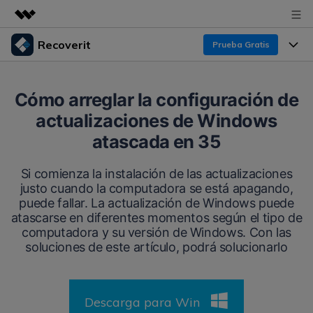
Recoverit
Prueba Gratis
Productos destacados
Creatividad digital con AIGC
Productos
Empresas
Cómo arreglar la configuración de
Utilidades
actualizaciones de Windows
Resumen
Funciones
Recoverit para Windows
Quiénes somos
atascada en 35
Soluciones
Líder en recuperación para Windows
Recuperar de Unidades
Recursos
Si comienza la instalación de las actualizaciones
Sala de prensa
Pruébalo Gratis
justo cuando la computadora se está apagando,
Recuperar Medios Borrados
puede fallar. La actualización de Windows puede
Por qué Recoverit
atascarse en diferentes momentos según el tipo de
Tienda
Soluciones de Recuperación Exclusivas
Nuevo
computadora y su versión de Windows. Con las
Experto en Recuperación de Datos
soluciones de este artículo, podrá solucionarlo
Recoverit para Mac
Guía
Recuperar Documentos
Soporte
Recupera datos ilimitados del sistema Mac
Historias de Clientes
Escenarios de Pérdida de Datos
Descarga para Win
Pruébalo Gratis
DESCARGAR
Sign In
Temas Destacados