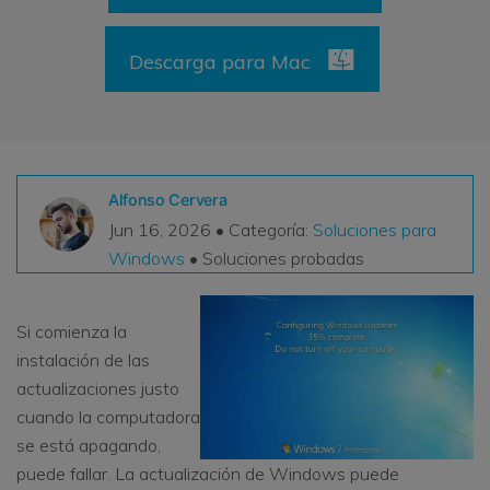
VER TODAS LAS FUNCIONES
Descarga para Mac
search
Recoverit Gratis
Recupera datos perdidos/eliminados gratis
Pruébalo Gratis
Alfonso Cervera
Jun 16, 2026 • Categoría:
Soluciones para
Windows
• Soluciones probadas
Otros Productos
Repairit - Reparar Datos
Si comienza la
UBackit - Respaldar Datos
instalación de las
actualizaciones justo
cuando la computadora
se está apagando,
puede fallar. La actualización de Windows puede