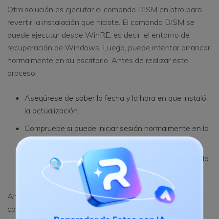
Otra solución es ejecutar el comando DISM en otro para
revertir la instalación que hiciste. El comando DISM se
puede ejecutar desde WinRE, es decir, el entorno de
recuperación de Windows. Luego, puede intentar arrancar
normalmente en su escritorio. Antes de realizar este
proceso:
Asegúrese de saber la fecha y la hora en que instaló
la actualización.
Compruebe si puede iniciar sesión normalmente en la
computadora
Tome nota de la actualización que se está instalando
en la computadora
Ahora, ejecute el comando DISM siguiendo los pasos a
continuación: