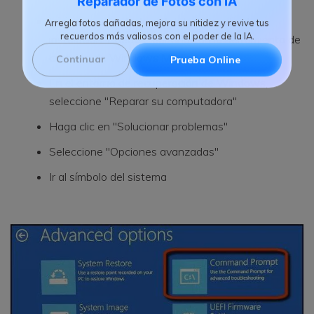
Reparador de Fotos con IA
Inicie su computadora desde un medio de
Arregla fotos dañadas, mejora su nitidez y revive tus
instalación. Puede crear uno con la herramienta de
recuerdos más valiosos con el poder de la IA.
creación de Windows Media.
Continuar
Prueba Online
En el entorno de recuperación de Windows,
seleccione "Reparar su computadora"
Haga clic en "Solucionar problemas"
Seleccione "Opciones avanzadas"
Ir al símbolo del sistema