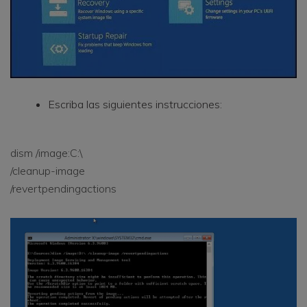
Escriba las siguientes instrucciones:
dism /image:C:\
/cleanup-image
/revertpendingactions