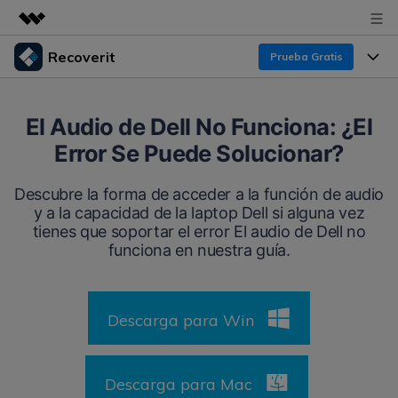
Recoverit
Prueba Gratis
Productos destacados
Creatividad digital con AIGC
Productos
Empresas
El Audio de Dell No Funciona: ¿El
Utilidades
Error Se Puede Solucionar?
Resumen
Funciones
Recoverit para Windows
Quiénes somos
Soluciones
Descubre la forma de acceder a la función de audio
Líder en recuperación para Windows
Recuperar de Unidades
y a la capacidad de la laptop Dell si alguna vez
Recursos
Sala de prensa
tienes que soportar el error El audio de Dell no
Pruébalo Gratis
Recuperar Medios Borrados
funciona en nuestra guía.
Por qué Recoverit
Tienda
Soluciones de Recuperación Exclusivas
Nuevo
Experto en Recuperación de Datos
Descarga para Win
Recoverit para Mac
Guía
Recuperar Documentos
Soporte
Recupera datos ilimitados del sistema Mac
Historias de Clientes
Escenarios de Pérdida de Datos
Descarga para Mac
Pruébalo Gratis
DESCARGAR
Sign In
Temas Destacados