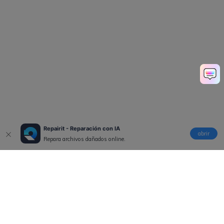
Repairit - Reparación con IA
abrir
Repara archivos dañados online.
Productos
Wondershare