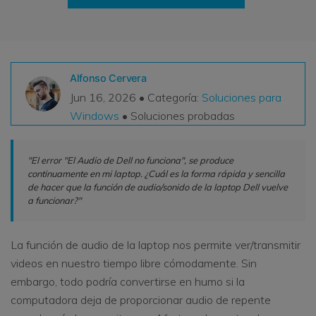
VER TODAS LAS FUNCIONES
search
Recoverit Gratis
Recupera datos perdidos/eliminados gratis
Alfonso Cervera
Jun 16, 2026 • Categoría:
Soluciones para
Pruébalo Gratis
Windows
• Soluciones probadas
"El error "El Audio de Dell no funciona", se produce
continuamente en mi laptop. ¿Cuál es la forma rápida y sencilla
Otros Productos
de hacer que la función de audio/sonido de la laptop Dell vuelve
Repairit - Reparar Datos
a funcionar?"
UBackit - Respaldar Datos
La función de audio de la laptop nos permite ver/transmitir
videos en nuestro tiempo libre cómodamente. Sin
embargo, todo podría convertirse en humo si la
computadora deja de proporcionar audio de repente