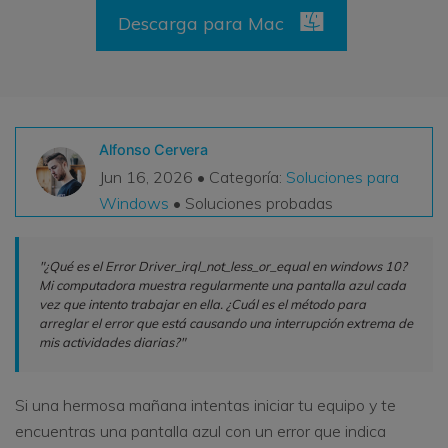
Descarga para Mac
VER TODAS LAS FUNCIONES
search
Recoverit Gratis
Recupera datos perdidos/eliminados gratis
Alfonso Cervera
Pruébalo Gratis
Jun 16, 2026 • Categoría:
Soluciones para
Windows
• Soluciones probadas
Otros Productos
"¿Qué es el Error Driver_irql_not_less_or_equal en windows 10?
Repairit - Reparar Datos
Mi computadora muestra regularmente una pantalla azul cada
vez que intento trabajar en ella. ¿Cuál es el método para
UBackit - Respaldar Datos
arreglar el error que está causando una interrupción extrema de
mis actividades diarias?"
Si una hermosa mañana intentas iniciar tu equipo y te
encuentras una pantalla azul con un error que indica