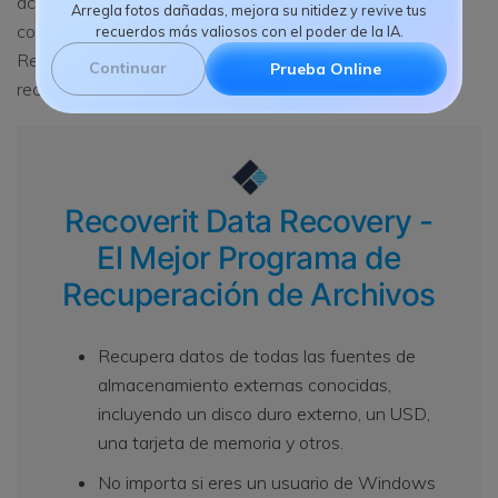
acceder a tus archivos en muy poco tiempo. Por favor,
Arregla fotos dañadas, mejora su nitidez y revive tus
comprueba algunas excelentes características de
recuerdos más valiosos con el poder de la IA.
Recoverit que lo convierten en el mejor programa de
Continuar
Prueba Online
recuperación de datos del mundo:
Recoverit Data Recovery -
El Mejor Programa de
Recuperación de Archivos
Recupera datos de todas las fuentes de
almacenamiento externas conocidas,
incluyendo un disco duro externo, un USD,
una tarjeta de memoria y otros.
No importa si eres un usuario de Windows