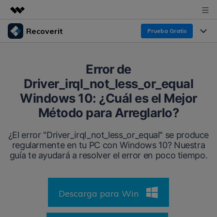
Recoverit
Prueba Gratis
Productos destacados
Creatividad digital con AIGC
Productos
Empresas
Error de
Utilidades
Driver_irql_not_less_or_equal
Resumen
Funciones
Recoverit para Windows
Quiénes somos
Windows 10: ¿Cuál es el Mejor
Soluciones
Líder en recuperación para Windows
Recuperar de Unidades
Método para Arreglarlo?
Recursos
Sala de prensa
Pruébalo Gratis
Recuperar Medios Borrados
¿El error "Driver_irql_not_less_or_equal" se produce
regularmente en tu PC con Windows 10? Nuestra
Por qué Recoverit
Tienda
Soluciones de Recuperación Exclusivas
guía te ayudará a resolver el error en poco tiempo.
Nuevo
Experto en Recuperación de Datos
Recoverit para Mac
Guía
Recuperar Documentos
Soporte
Recupera datos ilimitados del sistema Mac
Historias de Clientes
Descarga para Win
Escenarios de Pérdida de Datos
Pruébalo Gratis
DESCARGAR
Sign In
Temas Destacados