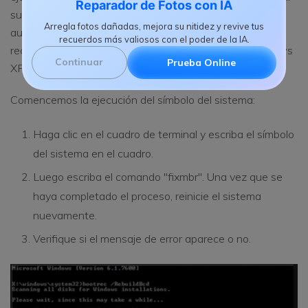
Reparador de Fotos con IA
su PC. Al hacer esto, nuestro error se solucionará
Arregla fotos dañadas, mejora su nitidez y revive tus
automáticamente. Sin embargo, este problema de
recuerdos más valiosos con el poder de la IA.
rectificación de comandos se procesará solo en Windows
Continuar
Prueba Online
XP y Windows 2000.
Comencemos la ejecución del símbolo del sistema:
Haga clic en el cuadro de terminal y escriba el símbolo
del sistema en el cuadro.
Luego escriba el comando "fixmbr". Una vez que se
haya completado el proceso, reinicie el sistema
nuevamente.
Verifique si el mensaje de error aparece o no.