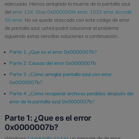
adecuada. Hemos arreglado la muerte de la pantalla azul
del
error 124
,
Stop 0x000000f4 error
,
1033 error
,
bccode
50 error
. No se quede atascado con este código de error
de pantalla azul, usted podrá solucionar el problema
siguiendo estas sencillas soluciones a continuación.
Parte 1: ¿Que es el error 0x0000007b?
Parte 2: Causas del error 0x0000007b
Parte 3: ¿Cómo arreglar pantalla azul con error
0x0000007b?
Parte 4: ¿Cómo recuperar archivos perdidos después del
error de la pantalla azul 0x0000007b?
Parte 1: ¿Que es el error
0x0000007b?
Windows
La pantalla azul es
un mensaje de de error