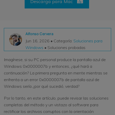
Descarga para Mac
VER TODAS LAS FUNCIONES
search
Recoverit Gratis
Recupera datos perdidos/eliminados gratis
Alfonso Cervera
Pruébalo Gratis
Jun 16, 2026 • Categoría:
Soluciones para
Windows
• Soluciones probadas
Imagínese, si su PC personal produce la pantalla azul de
Otros Productos
Windows 0x0000007b y entonces, ¿qué hará a
continuación? La primera pregunta en mente mientras se
Repairit - Reparar Datos
enfrenta a un error 0x0000007b de pantalla azul de
UBackit - Respaldar Datos
Windows sería ¿por qué sucedió, verdad?
Por lo tanto, en este artículo, puede revisar las soluciones
completas del método y un vistazo al software para
rectificar los archivos corruptos con la orientación