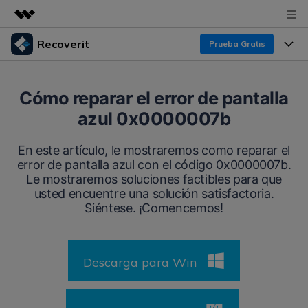
Recoverit
Prueba Gratis
Productos destacados
Creatividad digital con AIGC
Productos
Empresas
Cómo reparar el error de pantalla
Utilidades
azul 0x0000007b
Resumen
Funciones
Recoverit para Windows
Quiénes somos
Soluciones
En este artículo, le mostraremos como reparar el
Líder en recuperación para Windows
Recuperar de Unidades
error de pantalla azul con el código 0x0000007b.
Recursos
Sala de prensa
Le mostraremos soluciones factibles para que
Pruébalo Gratis
Recuperar Medios Borrados
usted encuentre una solución satisfactoria.
Por qué Recoverit
Siéntese. ¡Comencemos!
Tienda
Soluciones de Recuperación Exclusivas
Nuevo
Experto en Recuperación de Datos
Recoverit para Mac
Guía
Recuperar Documentos
Soporte
Descarga para Win
Recupera datos ilimitados del sistema Mac
Historias de Clientes
Escenarios de Pérdida de Datos
Pruébalo Gratis
DESCARGAR
Sign In
Temas Destacados