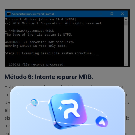
Método 6: Intente reparar MRB.
Esta parte es mucho más fácil de usar. Pruebe con otro
comando "fixmbr". Debido al error obtenido de un registro
de arranque maestro dañado, es posible que haya recibido
el mensaje de error Windows STOP: 0x0000007b. El
sistema creará el nuevo arranque maestro para registrar la
manipulación de las actividades del sistema. Una vez, si
ejecuta el comando “fixmbr” nuevamente, intente reiniciar