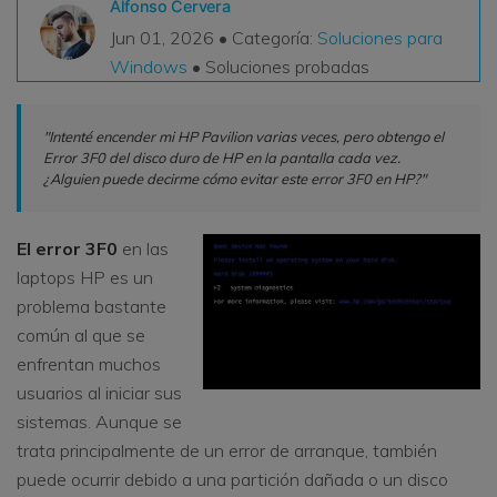
Alfonso Cervera
VER TODAS LAS FUNCIONES
Jun 01, 2026 • Categoría:
Soluciones para
Windows
• Soluciones probadas
search
Recoverit Gratis
Recupera datos perdidos/eliminados gratis
"Intenté encender mi HP Pavilion varias veces, pero obtengo el
Error 3F0 del disco duro de HP en la pantalla cada vez.
Pruébalo Gratis
¿Alguien puede decirme cómo evitar este error 3F0 en HP?"
El error 3F0
en las
Otros Productos
laptops HP es un
problema bastante
Repairit - Reparar Datos
común al que se
UBackit - Respaldar Datos
enfrentan muchos
usuarios al iniciar sus
sistemas. Aunque se
trata principalmente de un error de arranque, también
puede ocurrir debido a una partición dañada o un disco