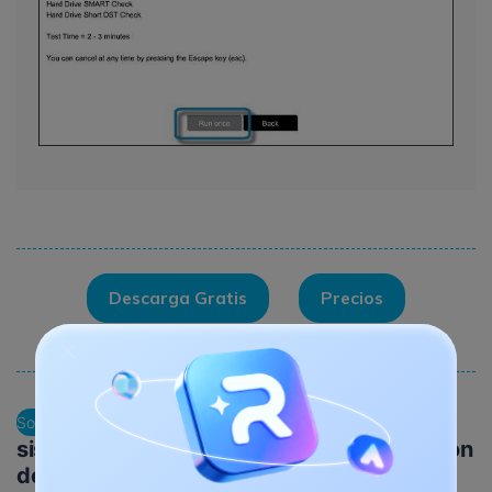
Descarga Gratis
Precios
Garantía de descarga segura, sin malware
Realizar la recuperación del
Solución 4:
sistema con Administrador de Recuperación
de HP