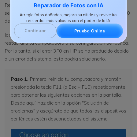
Realizar la recuperación del sistema en tu computadora
Reparador de Fotos con IA
sería otra solución recomendada para corregir el error 3F0
Arregla fotos dañadas, mejora su nitidez y revive tus
del disco duro en HP.
recuerdos más valiosos con el poder de la IA.
Continuar
Prueba Online
Idealmente, el proceso de recuperación del sistema
restauraría tu computadora a su configuración de fábrica.
Por lo tanto, si el error 3F0 en HP se ha producido debido
a un error del sistema, esto podría solucionarlo.
Paso 1.
Primero, reinicia tu computadora y mantén
presionada la tecla F11 (o Esc + F10) repetidamente
para obtener las siguientes opciones en la pantalla.
Desde aquí, haz clic en la opción "Solución de
problemas" y asegúrate de que todos los dispositivos
periféricos estén desconectados del sistema.