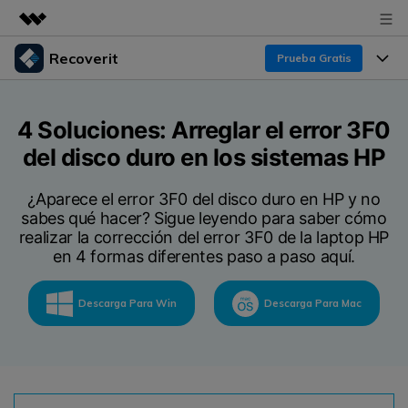
Recoverit
Prueba Gratis
Productos destacados
Creatividad digital con AIGC
Productos
Empresas
4 Soluciones: Arreglar el error 3F0
Utilidades
del disco duro en los sistemas HP
Resumen
Funciones
Recoverit para Windows
Quiénes somos
Soluciones
¿Aparece el error 3F0 del disco duro en HP y no
Líder en recuperación para Windows
Recuperar de Unidades
sabes qué hacer? Sigue leyendo para saber cómo
Recursos
Sala de prensa
realizar la corrección del error 3F0 de la laptop HP
Pruébalo Gratis
Recuperar Medios Borrados
en 4 formas diferentes paso a paso aquí.
Por qué Recoverit
Tienda
Soluciones de Recuperación Exclusivas
Nuevo
Descarga Para Win
Descarga Para Mac
Experto en Recuperación de Datos
Recoverit para Mac
Guía
Recuperar Documentos
Soporte
Recupera datos ilimitados del sistema Mac
Historias de Clientes
Escenarios de Pérdida de Datos
Pruébalo Gratis
DESCARGAR
Sign In
Temas Destacados