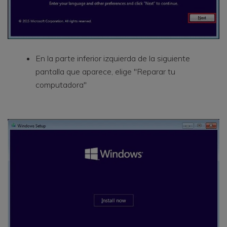
En la parte inferior izquierda de la siguiente
pantalla que aparece, elige "Reparar tu
computadora"