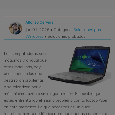
VER TODAS LAS FUNCIONES
search
Recoverit Gratis
Alfonso Cervera
Recupera datos perdidos/eliminados gratis
Jun 01, 2026 • Categoría:
Soluciones para
Windows
• Soluciones probadas
Pruébalo Gratis
Las computadoras son
máquinas y, al igual que
Otros Productos
otras máquinas, hay
Repairit - Reparar Datos
ocasiones en las que
desarrollan problemas
UBackit - Respaldar Datos
o se ralentizan por la
más mínima razón o sin ninguna razón. Es posible que
estés enfrentando el mismo problema con tu laptop Acer
en este momento. Lo que necesitas es un buen
restablecimiento de fábrica para que puedas comenzar a