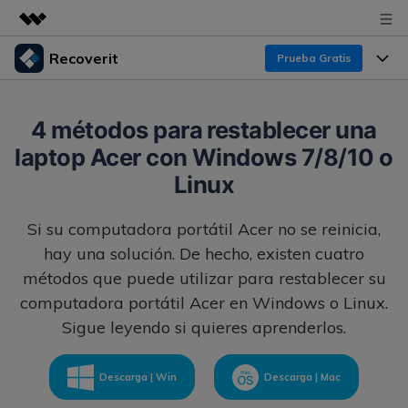
Recoverit
Prueba Gratis
Productos destacados
Creatividad digital con AIGC
Productos
Empresas
4 métodos para restablecer una
Utilidades
laptop Acer con Windows 7/8/10 o
Resumen
Funciones
Recoverit para Windows
Quiénes somos
Linux
Soluciones
Líder en recuperación para Windows
Recuperar de Unidades
Recursos
Si su computadora portátil Acer no se reinicia,
Sala de prensa
Pruébalo Gratis
Recuperar Medios Borrados
hay una solución. De hecho, existen cuatro
Por qué Recoverit
métodos que puede utilizar para restablecer su
Tienda
Soluciones de Recuperación Exclusivas
Nuevo
computadora portátil Acer en Windows o Linux.
Experto en Recuperación de Datos
Sigue leyendo si quieres aprenderlos.
Recoverit para Mac
Guía
Recuperar Documentos
Soporte
Recupera datos ilimitados del sistema Mac
Historias de Clientes
Escenarios de Pérdida de Datos
Descarga | Win
Descarga | Mac
Pruébalo Gratis
DESCARGAR
Sign In
Temas Destacados