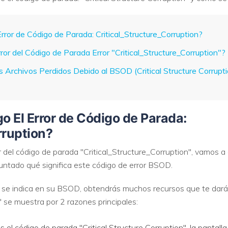
VER TODAS LAS FUNCIONES
rror de Código de Parada: Critical_Structure_Corruption?
ror del Código de Parada Error "Critical_Structure_Corruption"?
 Archivos Perdidos Debido al BSOD (Critical Structure Corrupti
o El Error de Código de Parada:
rruption?
r del código de parada "Critical_Structure_Corruption", vamos a 
ntado qué significa este código de error BSOD.
o se indica en su BSOD, obtendrás muchos recursos que te darán
" se muestra por 2 razones principales:
s el código de parada "Critical Structure Corruption", la pantal