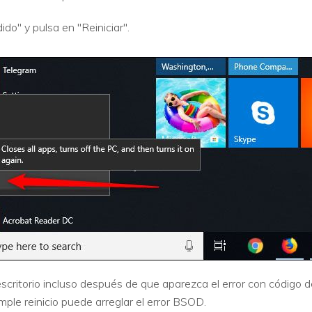
do" y pulsa en "Reiniciar".
scritorio incluso después de que aparezca el error con código 
imple reinicio puede arreglar el error BSOD.