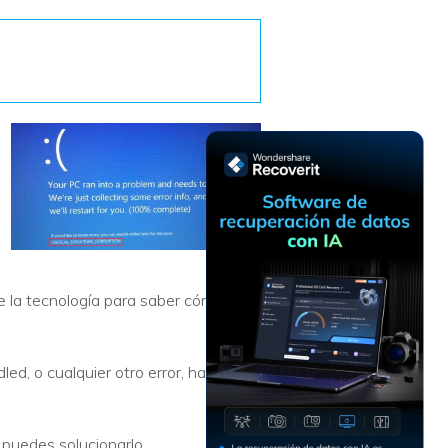
Recuperar
Escenarios de Pérdida
Documentos
de Datos
Recuperar
Recuperar
Recuperar
Recuperar
Excel
Word
Sistema
Datos
Windows
Borrados
Recuperar
Recuperar
ZIP
PPT
Recuperar
Recuperar
Datos
Post-Reset
Recuperar
Recuperar
Formateados
Email
PDF
Recuperar
Recuperar
Disco RAW
Disco Dañado
de la tecnología para saber cómo
Recuperar
datos en
ed, o cualquier otro error, hay
RAID
Nuevo
 puedes solucionarlo.