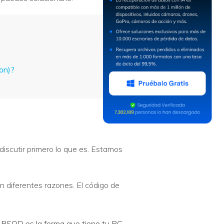
on)?
discutir primero lo que es. Estamos
 diferentes razones. El código de
la BSOD es la forma que tiene tu PC