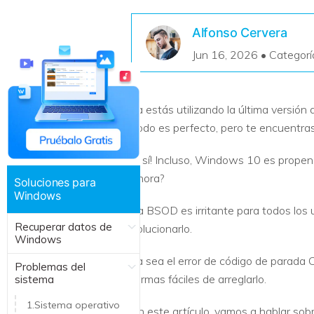
Recuperar Datos de Linux
Alfonso Cervera
Recuperar Datos de NAS
Jun 16, 2026 • Categorí
Ya estás utilizando la última versió
Todo es perfecto, pero te encuentra
¡Y sí! Incluso, Windows 10 es propen
ahora?
Soluciones para
Windows
La BSOD es irritante para todos los 
Recuperar datos de
solucionarlo.
Windows
Ya sea el error de código de parada C
Problemas del
formas fáciles de arreglarlo.
sistema
1.Sistema operativo
En este artículo, vamos a hablar sobr