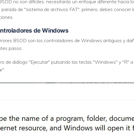
BSOD no son difíciles, necesitarás un enfoque diferente hacia l
e parada de "sistema de archivos FAT", primero, debes conocer 
VER TODAS LAS FUNCIONES
ciones.
Controladores de Windows
rrores BSOD son los controladores de Windows antiguos y daña
ntes pasos:
dro de diálogo "Ejecutar" pulsando las teclas "Windows" y "R" a
r".