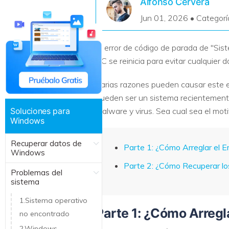
Alfonso Cervera
Recuperar Datos de Linux
Jun 01, 2026 • Categorí
Recuperar Datos de NAS
El error de código de parada de "Sis
PC se reinicia para evitar cualquier 
Varias razones pueden causar este e
pueden ser un sistema recientemente
Soluciones para
malware y virus. Sea cual sea el moti
Windows
Recuperar datos de
Parte 1: ¿Cómo Arreglar el 
Windows
Parte 2: ¿Cómo Recuperar lo
Problemas del
sistema
1.Sistema operativo
Parte 1: ¿Cómo Arregl
no encontrado
2.Windows