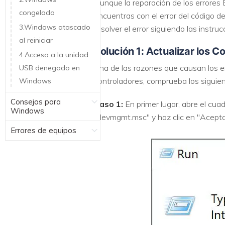
Aunque la reparación de los errores 
congelado
encuentras con el error del código d
3.Windows atascado
resolver el error siguiendo las instruc
al reiniciar
Solución 1: Actualizar los 
4.Acceso a la unidad
Una de las razones que causan los e
USB denegado en
controladores, comprueba los siguie
Windows
Consejos para
Paso 1:
En primer lugar, abre el cua
Windows
"devmgmt.msc" y haz clic en "Acepta
Errores de equipos