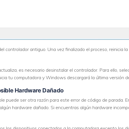
el controlador antiguo. Una vez finalizado el proceso, reinicia 
actualiza, es necesario desinstalar el controlador. Para ello, se
einicia tu computadora y Windows descargará la última versión 
osible Hardware Dañado
le puede ser otra razón para este error de código de parada. E
lgún hardware dañado. Si encuentras algún hardware incompatib
s los dispositivos conectados a la computadora excepto los di