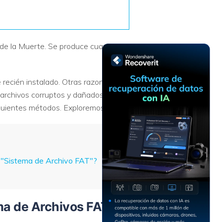
Recuperar
Escenarios de Pérdida
Documentos
de Datos
Recuperar
Recuperar
Recuperar
Recuperar
l de la Muerte. Se produce cuando la
Excel
Word
Sistema
Datos
Windows
Borrados
Recuperar
Recuperar
recién instalado. Otras razones
ZIP
PPT
Recuperar
Recuperar
archivos corruptos y dañados,
Datos
Post-Reset
Recuperar
Recuperar
Formateados
siguientes métodos. Exploremos.
Email
PDF
Recuperar
Recuperar
Disco RAW
Disco Dañado
 "Sistema de Archivo FAT"?
Recuperar
datos en
RAID
Nuevo
ema de Archivos FAT"?