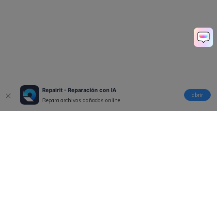
Repairit - Reparación con IA
abrir
Repara archivos dañados online.
Productos
Wondershare
Explorar IA
Centro de soporte