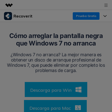
Recoverit
Prueba Gratis
Productos destacados
Creatividad digital con AIGC
Productos
Empresas
Cómo arreglar la pantalla negra
Utilidades
que Windows 7 no arranca
Resumen
Funciones
Recoverit para Windows
Quiénes somos
Soluciones
¿Windows 7 no arranca? La mejor manera es
Líder en recuperación para Windows
Recuperar de Unidades
obtener un disco de arranque profesional de
Recursos
Sala de prensa
Windows 7, que puede eliminar por completo los
Pruébalo Gratis
Recuperar Medios Borrados
problemas de carga.
Por qué Recoverit
Tienda
Soluciones de Recuperación Exclusivas
Nuevo
Experto en Recuperación de Datos
Descarga para Win
Recoverit para Mac
Guía
Recuperar Documentos
Soporte
Recupera datos ilimitados del sistema Mac
Historias de Clientes
Escenarios de Pérdida de Datos
Descarga para Mac
Pruébalo Gratis
DESCARGAR
Sign In
Temas Destacados