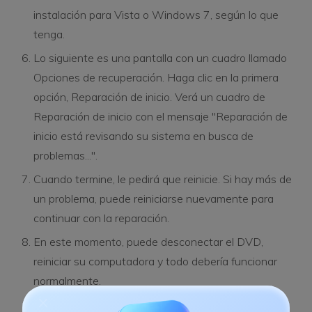
instalación para Vista o Windows 7, según lo que
tenga.
Lo siguiente es una pantalla con un cuadro llamado
Opciones de recuperación. Haga clic en la primera
opción, Reparación de inicio. Verá un cuadro de
Reparación de inicio con el mensaje "Reparación de
inicio está revisando su sistema en busca de
problemas...".
Cuando termine, le pedirá que reinicie. Si hay más de
un problema, puede reiniciarse nuevamente para
continuar con la reparación.
En este momento, puede desconectar el DVD,
reiniciar su computadora y todo debería funcionar
normalmente.