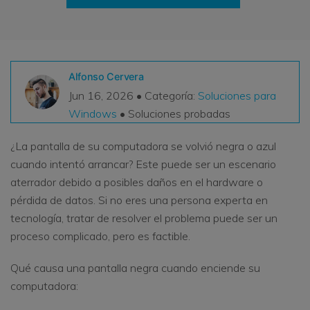
VER TODAS LAS FUNCIONES
search
Recoverit Gratis
Recupera datos perdidos/eliminados gratis
Alfonso Cervera
Jun 16, 2026 • Categoría:
Soluciones para
Pruébalo Gratis
Windows
• Soluciones probadas
¿La pantalla de su computadora se volvió negra o azul
cuando intentó arrancar? Este puede ser un escenario
Otros Productos
aterrador debido a posibles daños en el hardware o
Repairit - Reparar Datos
pérdida de datos. Si no eres una persona experta en
UBackit - Respaldar Datos
tecnología, tratar de resolver el problema puede ser un
proceso complicado, pero es factible.
Qué causa una pantalla negra cuando enciende su
computadora: