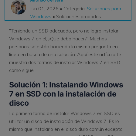
VER TODAS LAS FUNCIONES
Jun 01, 2026 • Categoría:
Soluciones para
Windows
• Soluciones probadas
search
Recoverit Gratis
"Teniendo un SSD adecuado, pero no logro instalar
Recupera datos perdidos/eliminados gratis
Windows 7 en él, ¿Qué debo hacer?" Muchas
personas se están haciendo la misma pregunta en
Pruébalo Gratis
línea en busca de una solución. Aquí este artículo te
muestra dos formas de instalar Windows 7 en SSD
como sigue.
Otros Productos
Solución 1: Instalando Windows
Repairit - Reparar Datos
7 en SSD con la instalación de
UBackit - Respaldar Datos
disco
La primera forma de instalar Windows 7 en SSD es
utilizar un disco de instalación de Windows 7. Es lo
mismo que instalarlo en el disco duro común excepto