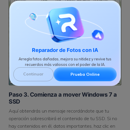
Reparador de Fotos con IA
Arregla fotos dañadas, mejora su nitidez y revive tus
recuerdos más valiosos con el poder de la IA.
Continuar
Prueba Online
Paso 3. Comienza a mover Windows 7 a
SSD
Aquí obtendrás un mensaje recordándote que tu
operación sobrescribirá el contenido de tu SSD. Si no
hay contenidos en él, datos importantes, haz clic en