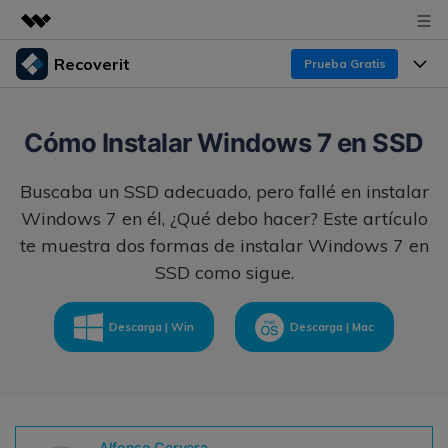
Recoverit
Prueba Gratis
Productos destacados
Creatividad digital con AIGC
Productos
Empresas
Cómo Instalar Windows 7 en SSD
Utilidades
Resumen
Funciones
Buscaba un SSD adecuado, pero fallé en instalar
Recoverit para Windows
Quiénes somos
Soluciones
Windows 7 en él, ¿Qué debo hacer? Este artículo
Líder en recuperación para Windows
Recuperar de Unidades
Recursos
te muestra dos formas de instalar Windows 7 en
Sala de prensa
Pruébalo Gratis
SSD como sigue.
Recuperar Medios Borrados
Por qué Recoverit
Tienda
Soluciones de Recuperación Exclusivas
Nuevo
Descarga | Win
Descarga | Mac
Experto en Recuperación de Datos
Recoverit para Mac
Guía
Recuperar Documentos
Soporte
Recupera datos ilimitados del sistema Mac
Historias de Clientes
Escenarios de Pérdida de Datos
Pruébalo Gratis
DESCARGAR
Sign In
Temas Destacados
Alfonso Cervera