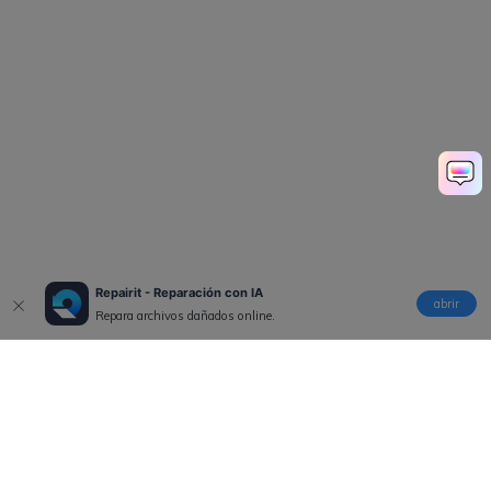
Repairit - Reparación con IA
abrir
Repara archivos dañados online.
Productos
Wondershare