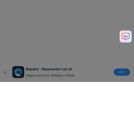
Repairit - Reparación con IA
abrir
Repara archivos dañados online.
Productos
Wondershare
Explorar IA