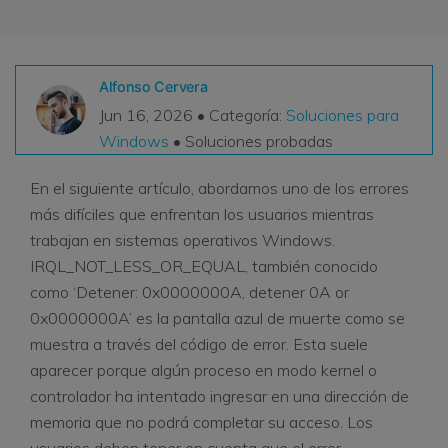
VER TODAS LAS FUNCIONES
search
Recoverit Gratis
Alfonso Cervera
Recupera datos perdidos/eliminados gratis
Jun 16, 2026 • Categoría:
Soluciones para
Windows
• Soluciones probadas
Pruébalo Gratis
En el siguiente artículo, abordamos uno de los errores
más difíciles que enfrentan los usuarios mientras
trabajan en sistemas operativos Windows.
Otros Productos
IRQL_NOT_LESS_OR_EQUAL, también conocido
Repairit - Reparar Datos
como ‘Detener: 0x0000000A, detener 0A or
UBackit - Respaldar Datos
0x0000000A’ es la pantalla azul de muerte como se
muestra a través del código de error. Esta suele
aparecer porque algún proceso en modo kernel o
controlador ha intentado ingresar en una dirección de
memoria que no podrá completar su acceso. Los
usuarios deben tener en cuenta que el error