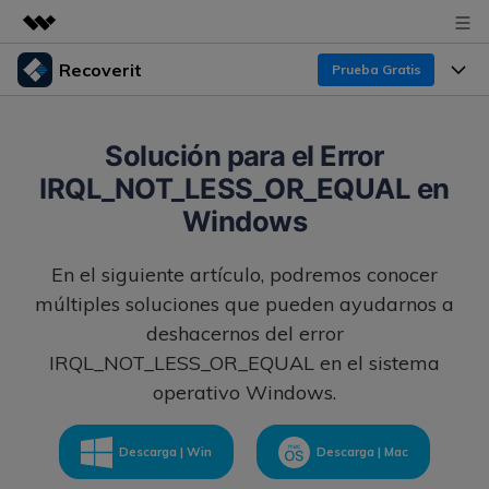
Recoverit
Prueba Gratis
Productos destacados
Creatividad digital con AIGC
Productos
Empresas
Solución para el Error
Utilidades
IRQL_NOT_LESS_OR_EQUAL en
Resumen
Funciones
Recoverit para Windows
Quiénes somos
Windows
Soluciones
Líder en recuperación para Windows
Recuperar de Unidades
Recursos
En el siguiente artículo, podremos conocer
Sala de prensa
Pruébalo Gratis
Recuperar Medios Borrados
múltiples soluciones que pueden ayudarnos a
Por qué Recoverit
deshacernos del error
Tienda
Soluciones de Recuperación Exclusivas
Nuevo
IRQL_NOT_LESS_OR_EQUAL en el sistema
Experto en Recuperación de Datos
operativo Windows.
Recoverit para Mac
Guía
Recuperar Documentos
Soporte
Recupera datos ilimitados del sistema Mac
Historias de Clientes
Escenarios de Pérdida de Datos
Descarga | Win
Descarga | Mac
Pruébalo Gratis
DESCARGAR
Sign In
Temas Destacados