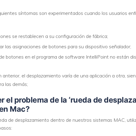
siguientes síntomas son experimentados cuando los usuarios en
VER TODAS LAS FUNCIONES
ones se restablecen a su configuración de fábrica;
r las asignaciones de botones para su dispositivo señalador;
e botones en el programa de software IntelliPoint no están di
 anterior, el desplazamiento varía de una aplicación a otra, si
ra las demás;
 el problema de la ‘rueda de desplaz
 en Mac?
eda de desplazamiento dentro de nuestros sistemas MAC, utiliza
pasos: