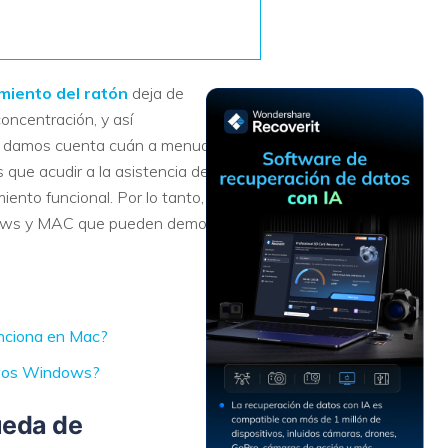
Recuperar
Escenarios de Pérdida
Documentos
de Datos
Recuperar
Recuperar
Recuperar
Recuperar
miento del ratón
deja de
Excel
Word
Sistema
Datos
oncentración, y así
Windows
Borrados
Recuperar
Recuperar
nos damos cuenta cuán a menudo
ZIP
PPT
Recuperar
Recuperar
 que acudir a la asistencia de
Datos
Post-Reset
nto funcional. Por lo tanto, para
Recuperar
Recuperar
Formateados
indows y MAC que pueden demostrar
Email
PDF
Recuperar
Recuperar
Disco RAW
Disco Dañado
unciona en Mac?
Recuperar
datos en
tivos Windows?
RAID
Nuevo
ueda de