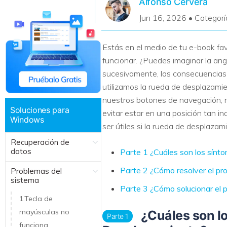
Alfonso Cervera
Recuperar Datos de Linux
Jun 16, 2026 • Categorí
Recuperar Datos de NAS
Estás en el medio de tu e-book fav
funcionar. ¿Puedes imaginar la an
sucesivamente, las consecuencias
utilizamos la rueda de desplazamie
nuestros botones de navegación, n
Soluciones para
evitar estar en una posición tan
Windows
ser útiles si la rueda de desplazam
Recuperación de
datos
Parte 1 ¿Cuáles son los sínt
Parte 2 ¿Cómo resolver el pr
Problemas del
sistema
Parte 3 ¿Cómo solucionar el
1.Tecla de
mayúsculas no
¿Cuáles son lo
Parte 1
funciona