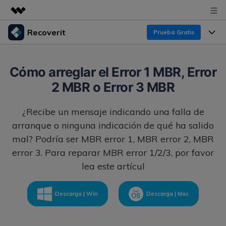
Recoverit
Prueba Gratis
Productos destacados
Creatividad digital con AIGC
Productos
Empresas
Cómo arreglar el Error 1 MBR, Error
Utilidades
2 MBR o Error 3 MBR
Resumen
Funciones
Recoverit para Windows
Quiénes somos
Soluciones
¿Recibe un mensaje indicando una falla de
Líder en recuperación para Windows
Recuperar de Unidades
Recursos
arranque o ninguna indicación de qué ha salido
Sala de prensa
Pruébalo Gratis
Recuperar Medios Borrados
mal? Podría ser MBR error 1, MBR error 2, MBR
error 3. Para reparar MBR error 1/2/3, por favor
Por qué Recoverit
Tienda
Soluciones de Recuperación Exclusivas
Nuevo
lea este artícul
Experto en Recuperación de Datos
Recoverit para Mac
Guía
Recuperar Documentos
Soporte
Descarga | Win
Descarga | Mac
Recupera datos ilimitados del sistema Mac
Historias de Clientes
Escenarios de Pérdida de Datos
Pruébalo Gratis
DESCARGAR
Sign In
Temas Destacados