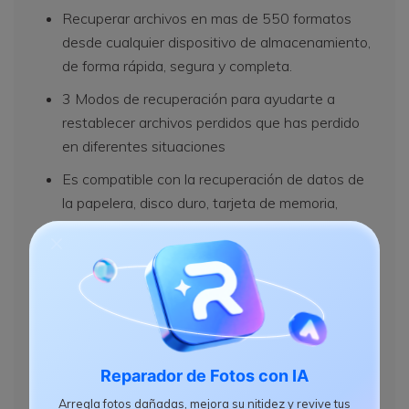
Recuperar archivos en mas de 550 formatos
desde cualquier dispositivo de almacenamiento,
de forma rápida, segura y completa.
3 Modos de recuperación para ayudarte a
restablecer archivos perdidos que has perdido
en diferentes situaciones
Es compatible con la recuperación de datos de
la papelera, disco duro, tarjeta de memoria,
unidad flash, cámara digital y videocámaras
La vista previa antes de la recuperación te
permite hacer una recuperación selectiva
Compatible con OS:
Windows
10/8/7/XP/Vista, Mac OS X (Mac OS X 10.6,
10.7 and 10.8, 10.9, 10.10 Yosemite) con iMac,
Reparador de Fotos con IA
MacBook, Mac Pro etc.
Arregla fotos dañadas, mejora su nitidez y revive tus