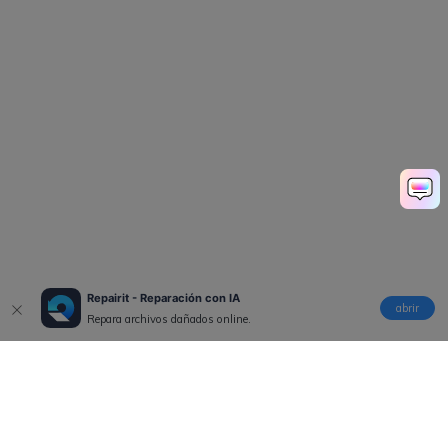
Repairit - Reparación con IA
abrir
Repara archivos dañados online.
Productos
Wondershare