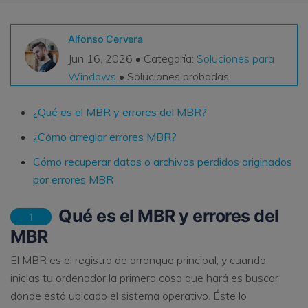
VER TODAS LAS FUNCIONES
Alfonso Cervera
search
Recoverit Gratis
Jun 16, 2026 • Categoría:
Soluciones para
Windows
• Soluciones probadas
Recupera datos perdidos/eliminados gratis
Pruébalo Gratis
¿Qué es el MBR y errores del MBR?
¿Cómo arreglar errores MBR?
Cómo recuperar datos o archivos perdidos originados
Otros Productos
por errores MBR
Repairit - Reparar Datos
Qué es el MBR y errores del
UBackit - Respaldar Datos
1
MBR
El MBR es el registro de arranque principal, y cuando
inicias tu ordenador la primera cosa que hará es buscar
donde está ubicado el sistema operativo. Éste lo