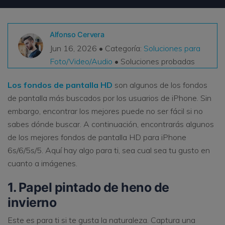
VER TODAS LAS FUNCIONES
Alfonso Cervera
search
Recoverit Gratis
Jun 16, 2026 • Categoría:
Soluciones para
Recupera datos perdidos/eliminados gratis
Foto/Video/Audio
• Soluciones probadas
Pruébalo Gratis
Los fondos de pantalla HD
son algunos de los fondos
de pantalla más buscados por los usuarios de iPhone. Sin
embargo, encontrar los mejores puede no ser fácil si no
sabes dónde buscar. A continuación, encontrarás algunos
Otros Productos
de los mejores fondos de pantalla HD para iPhone
Repairit - Reparar Datos
6s/6/5s/5. Aquí hay algo para ti, sea cual sea tu gusto en
UBackit - Respaldar Datos
cuanto a imágenes.
1. Papel pintado de heno de
invierno
Este es para ti si te gusta la naturaleza. Captura una