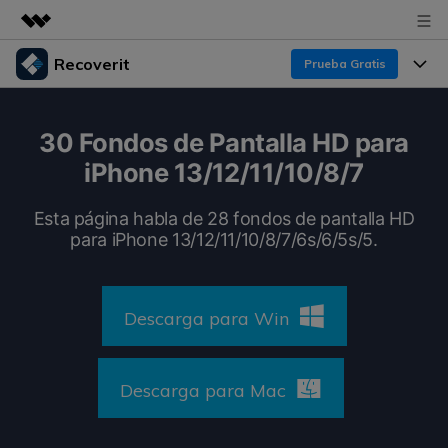
Recoverit
Prueba Gratis
Productos destacados
Creatividad digital con AIGC
Productos
Empresas
30 Fondos de Pantalla HD para
Utilidades
iPhone 13/12/11/10/8/7
Resumen
Funciones
Recoverit para Windows
Quiénes somos
Soluciones
Esta página habla de 28 fondos de pantalla HD
Líder en recuperación para Windows
Recuperar de Unidades
para iPhone 13/12/11/10/8/7/6s/6/5s/5.
Recursos
Sala de prensa
Pruébalo Gratis
Recuperar Medios Borrados
Por qué Recoverit
Tienda
Descarga para Win
Soluciones de Recuperación Exclusivas
Nuevo
Experto en Recuperación de Datos
Recoverit para Mac
Guía
Recuperar Documentos
Soporte
Descarga para Mac
Recupera datos ilimitados del sistema Mac
Historias de Clientes
Escenarios de Pérdida de Datos
Pruébalo Gratis
DESCARGAR
Sign In
Temas Destacados