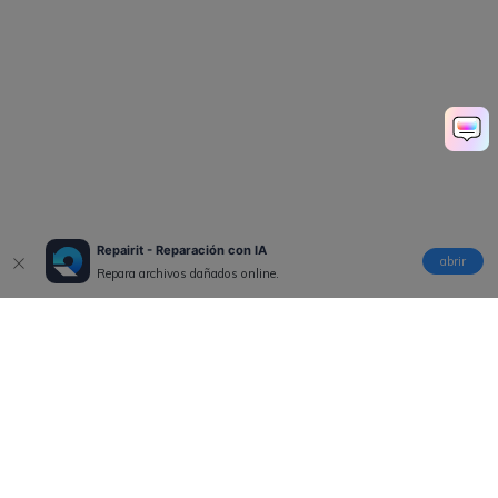
Repairit - Reparación con IA
abrir
Repara archivos dañados online.
Productos
Wondershare
Explorar IA