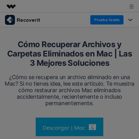
Recoverit
Prueba Gratis
Productos destacados
Creatividad digital con AIGC
Productos
Empresas
Cómo Recuperar Archivos y
Utilidades
Carpetas Eliminados en Mac | Las
Resumen
Funciones
Recoverit para Windows
Quiénes somos
3 Mejores Soluciones
Soluciones
Líder en recuperación para Windows
Recuperar de Unidades
Recursos
¿Cómo se recupera un archivo eliminado en una
Sala de prensa
Pruébalo Gratis
Mac? Si no tienes idea, lee este artículo. Te muestra
Recuperar Medios Borrados
cómo restaurar archivos Mac eliminados
Por qué Recoverit
Tienda
accidentalmente, recientemente o incluso
Soluciones de Recuperación Exclusivas
Nuevo
permanentemente.
Experto en Recuperación de Datos
Recoverit para Mac
Guía
Recuperar Documentos
Soporte
Recupera datos ilimitados del sistema Mac
Historias de Clientes
Descargar | Mac
Escenarios de Pérdida de Datos
Pruébalo Gratis
DESCARGAR
Sign In
Temas Destacados