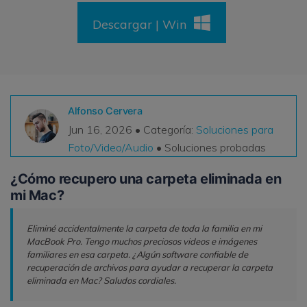
VER TODAS LAS FUNCIONES
Descargar | Win
search
Recoverit Gratis
Recupera datos perdidos/eliminados gratis
Pruébalo Gratis
Alfonso Cervera
Jun 16, 2026 • Categoría:
Soluciones para
Foto/Video/Audio
• Soluciones probadas
Otros Productos
¿Cómo recupero una carpeta eliminada en
mi Mac?
Repairit - Reparar Datos
UBackit - Respaldar Datos
Eliminé accidentalmente la carpeta de toda la familia en mi
MacBook Pro. Tengo muchos preciosos videos e imágenes
familiares en esa carpeta. ¿Algún software confiable de
recuperación de archivos para ayudar a recuperar la carpeta
eliminada en Mac? Saludos cordiales.