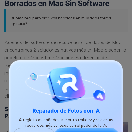
Borrados en Mac Sin Software
¿Cómo recupero archivos borrados en mi Mac de forma
gratuita?
Además del software de recuperación de datos de Mac,
encontramos 2 soluciones nativas más en Mac, a saber, la
papelera de Mac y Time Machine. A diferencia de
Recoverit, no siempre son viables y también requieren
mucho tiempo a largo plazo. Pero en algunos casos, son
realmente simples y rápidos. Echemos un vistazo a cómo
funcionan y por qué fallan en la recuperación de archivos
eliminados.
Solución 1. Recuperar Archivos de la
Reparador de Fotos con IA
Papelera en Mac
Arregla fotos dañadas, mejora su nitidez y revive tus
recuerdos más valiosos con el poder de la IA.
La forma más